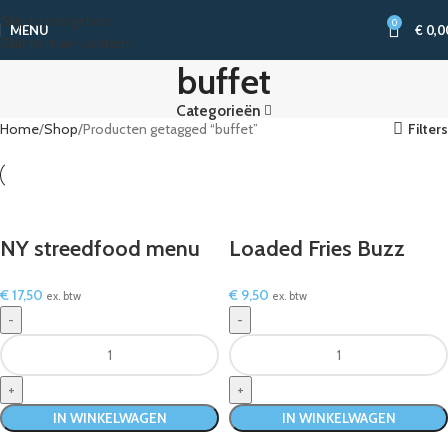
Skip to navigation
0
MENU
€
0,0
Skip to main content
buffet
Categorieën
Home
Shop
Producten getagged “buffet”
Filters
NY streedfood menu
Loaded Fries Buzz
€
17,50
€
9,50
ex. btw
ex. btw
IN WINKELWAGEN
IN WINKELWAGEN