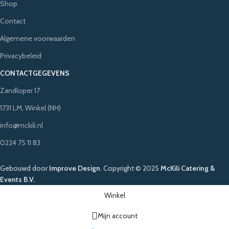
Shop
Contact
Algemene voorwaarden
Privacybeleid
CONTACTGEGEVENS
Zandloper 17
1731 LM, Winkel (NH)
info@mckili.nl
0224 75 11 83
Gebouwd door
Improve Design
.
Copyright © 2025
McKili Catering &
Events B.V.
Winkel
Mijn account