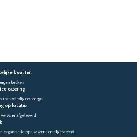
lijke kwaliteit
 eigen keuken
vice catering
s tot volledig ontzorgd
g op locatie
 vervoer afgeleverd
k
en organisatie op uw wensen afgestemd