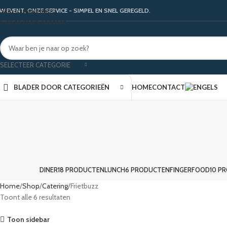
Skip to navigation
W EVENT, ONZE SERVICE - SIMPEL EN SNEL GEREGELD.
Skip to main content
SELECTEER CATEGORIE
BLADER DOOR CATEGORIEËN
HOME
CONTACT
DINER
18 PRODUCTEN
LUNCH
6 PRODUCTEN
FINGERFOOD
10 P
Home
Shop
Catering
Frietbuzz
Toont alle 6 resultaten
Toon sidebar