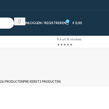
0
INLOGGEN / REGISTREREN
€
0,00
9.6 uit 16 reviews
★
★
★
★
★
ZZ
6 PRODUCTEN
PRE KERST
3 PRODUCTEN