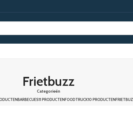
Frietbuzz
Categorieën
RODUCTEN
BARBECUES
11 PRODUCTEN
FOODTRUCK
10 PRODUCTEN
FRIETBU