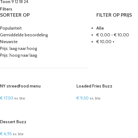
Toon
9
12
18
24
Filters
SORTEER OP
FILTER OP PRIJS
Populariteit
Alle
Gemiddelde beoordeling
€
0,00
-
€
10,00
Nieuwste
€
10,00
+
Prijs: laag naar hoog
Prijs: hoog naar laag
NY streedfood menu
Loaded Fries Buzz
€
17,50
€
9,50
ex. btw
ex. btw
Dessert Buzz
€
6,95
ex. btw