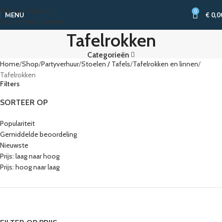
Skip to navigation
0
MENU
€
0,0
Skip to main content
Tafelrokken
Categorieën
Home
Shop
Partyverhuur
Stoelen / Tafels
Tafelrokken en linnen
Tafelrokken
Filters
SORTEER OP
Populariteit
Gemiddelde beoordeling
Nieuwste
Prijs: laag naar hoog
Prijs: hoog naar laag