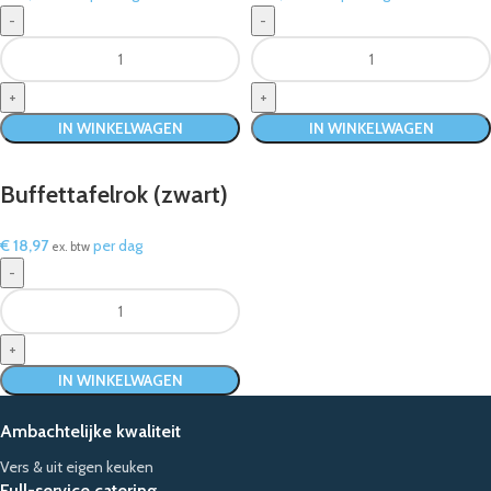
IN WINKELWAGEN
IN WINKELWAGEN
Buffettafelrok (zwart)
€
18,97
per dag
ex. btw
IN WINKELWAGEN
Ambachtelijke kwaliteit
Vers & uit eigen keuken
Full-service catering