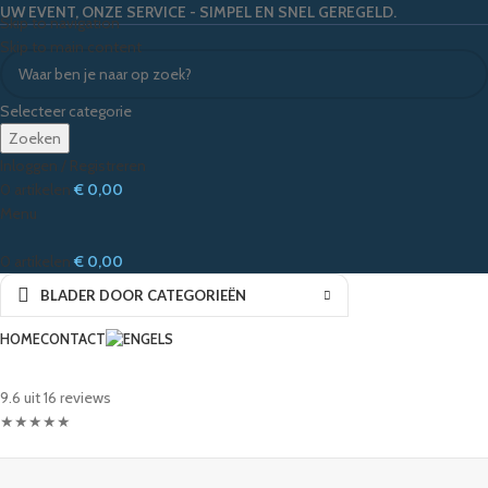
UW EVENT, ONZE SERVICE - SIMPEL EN SNEL GEREGELD.
Skip to navigation
Skip to main content
Selecteer categorie
Zoeken
Inloggen / Registreren
0
artikelen
€
0,00
Menu
0
artikelen
€
0,00
BLADER DOOR CATEGORIEËN
HOME
CONTACT
9.6 uit 16 reviews
★
★
★
★
★