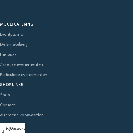
MCKILI CATERING
Eventplanner
De Smakelaerij
Frietbuzz
Zakelijke evenementen
Particuliere evenementen
SHOP LINKS
Shop
Contact
Algemene voorwaarden
Privacybeleid
0
Mijn account