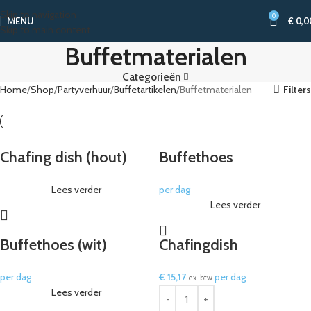
Skip to navigation
0
MENU
€
0,0
Skip to main content
Buffetmaterialen
Categorieën
Home
Shop
Partyverhuur
Buffetartikelen
Buffetmaterialen
Filters
Chafing dish (hout)
Buffethoes
Lees verder
per dag
Lees verder
Buffethoes (wit)
Chafingdish
per dag
€
15,17
per dag
ex. btw
Lees verder