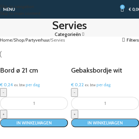
Skip to navigation
0
MENU
€
0,0
Skip to main content
Servies
Categorieën
Home
Shop
Partyverhuur
Servies
Filters
Bord ø 21 cm
Gebaksbordje wit
€
0,24
per dag
€
0,22
per dag
ex. btw
ex. btw
IN WINKELWAGEN
IN WINKELWAGEN