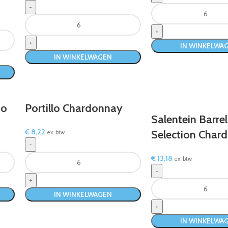
IN WINKELWA
IN WINKELWAGEN
jo
Portillo Chardonnay
Salentein Barrel
€
8,22
Selection Char
ex. btw
€
13,18
ex. btw
IN WINKELWAGEN
IN WINKELWA