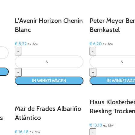
L’Avenir Horizon Chenin
Peter Meyer Ber
Blanc
Bernkastel
€
8,22
€
6,20
ex. btw
ex. btw
IN WINKELWAGEN
IN WINKELWA
Haus Klosterbe
Mar de Frades Albariño
Riesling Trocke
s
Atlántico
€
13,18
ex. btw
€
16,48
ex. btw