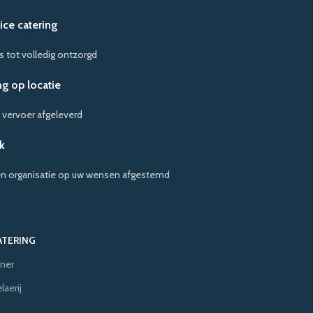
vice catering
s tot volledig ontzorgd
g op locatie
 vervoer afgeleverd
k
en organisatie op uw wensen afgestemd
ATERING
ner
aerij