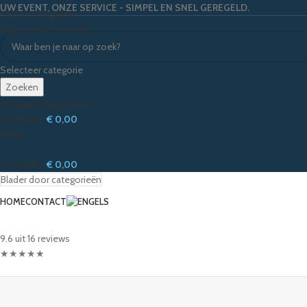
UW EVENT, ONZE SERVICE - SIMPEL EN SNEL GEREGELD.
Skip to navigation
Skip to main content
Selecteer categorie
Zoeken
Inloggen / Registreren
0
artikelen
€
0,00
Menu
0
artikelen
€
0,00
Blader door categorieën
HOME
CONTACT
9.6 uit 16 reviews
★
★
★
★
★