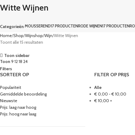
Witte Wijnen
MOUSSEREND
17 PRODUCTEN
RODE WIJNEN
17 PRODUCTEN
RO
Categorieën
Home
Shop
Wijnshop
Wijn
Witte Wijnen
Toont alle 15 resultaten
Toon sidebar
Toon
9
12
18
24
Filters
SORTEER OP
FILTER OP PRIJS
Populariteit
Alle
Gemiddelde beoordeling
€
0,00
-
€
10,00
Nieuwste
€
10,00
+
Prijs: laag naar hoog
Prijs: hoog naar laag