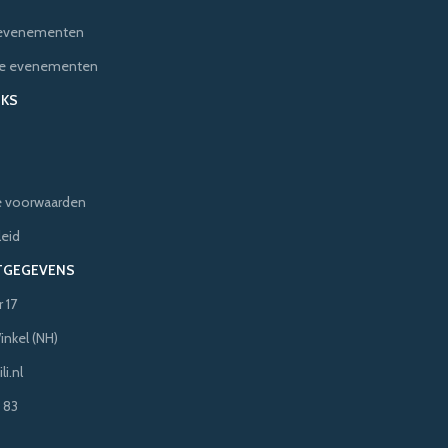
e evenementen
ere evenementen
NKS
 voorwaarden
leid
TGEGEVENS
 17
inkel (NH)
i.nl
 83