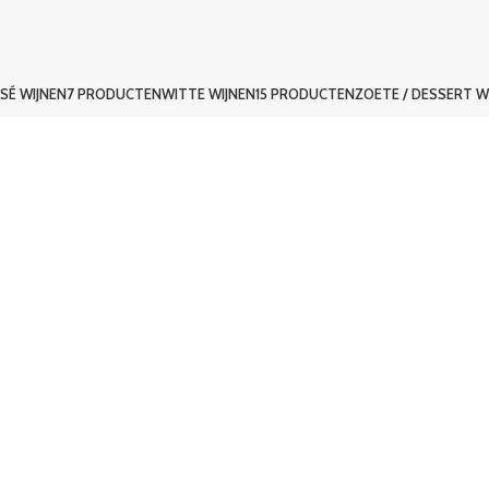
SÉ WIJNEN
7 PRODUCTEN
WITTE WIJNEN
15 PRODUCTEN
ZOETE / DESSERT W