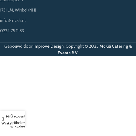
1731 LM, Winkel (NH)
info@mckili.nl
0224 75 11 83
Gebouwd door
Improve Design
.
Copyright © 2025
McKili Catering &
Events B.V.
0
Mijn account
artikelen
Winkel
Winkelwagen