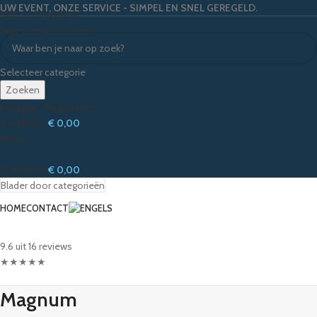
UW EVENT, ONZE SERVICE - SIMPEL EN SNEL GEREGELD.
Skip to navigation
Skip to main content
Selecteer categorie
Zoeken
Inloggen / Registreren
0
artikelen
€
0,00
Menu
0
artikelen
€
0,00
Blader door categorieën
HOME
CONTACT
9.6 uit 16 reviews
★
★
★
★
★
Magnum