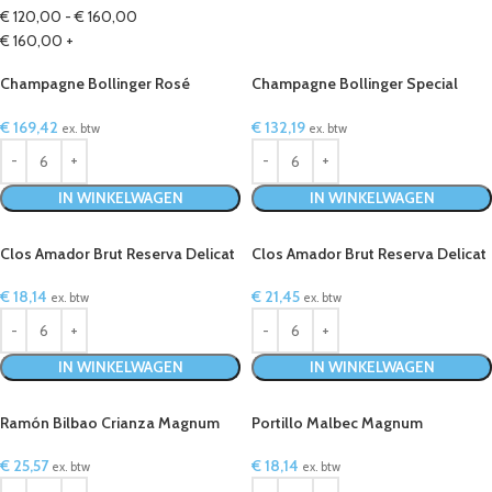
€
120,00
-
€
160,00
€
160,00
+
Champagne Bollinger Rosé
Champagne Bollinger Special
Magnum in luxe geschenkdoos
Cuvée Brut Magnum in luxe
geschenkdoos
€
169,42
€
132,19
ex. btw
ex. btw
IN WINKELWAGEN
IN WINKELWAGEN
Clos Amador Brut Reserva Delicat
Clos Amador Brut Reserva Delicat
Magnum
Magnum in kist
€
18,14
€
21,45
ex. btw
ex. btw
IN WINKELWAGEN
IN WINKELWAGEN
Ramón Bilbao Crianza Magnum
Portillo Malbec Magnum
€
25,57
€
18,14
ex. btw
ex. btw