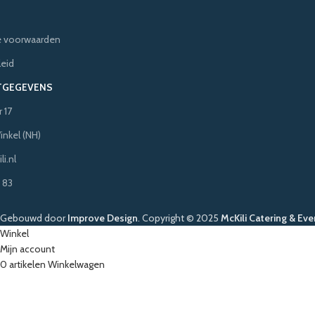
 voorwaarden
leid
TGEGEVENS
 17
inkel (NH)
i.nl
 83
Gebouwd door
Improve Design
.
Copyright © 2025
McKili Catering & Eve
Winkel
Mijn account
0
artikelen
Winkelwagen