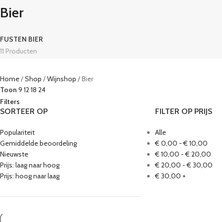
Bier
FUSTEN BIER
11 Producten
Home
Shop
Wijnshop
Bier
Toon
9
12
18
24
Filters
SORTEER OP
FILTER OP PRIJS
Populariteit
Alle
Gemiddelde beoordeling
€
0,00
-
€
10,00
Nieuwste
€
10,00
-
€
20,00
Prijs: laag naar hoog
€
20,00
-
€
30,00
Prijs: hoog naar laag
€
30,00
+