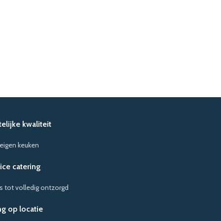
lijke kwaliteit
 eigen keuken
vice catering
s tot volledig ontzorgd
g op locatie