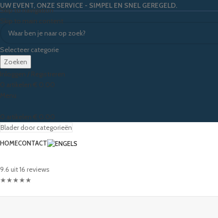
UW EVENT, ONZE SERVICE - SIMPEL EN SNEL GEREGELD.
Skip to navigation
Skip to main content
Selecteer categorie
Zoeken
Inloggen / Registreren
0
artikelen
€
0,00
Menu
0
artikelen
€
0,00
Blader door categorieën
HOME
CONTACT
9.6 uit 16 reviews
★
★
★
★
★