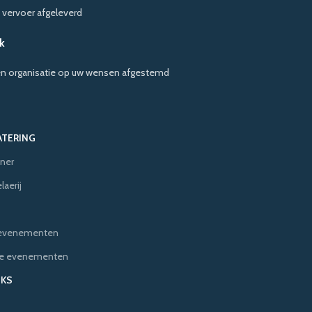
 vervoer afgeleverd
k
en organisatie op uw wensen afgestemd
ATERING
ner
aerij
e evenementen
ere evenementen
NKS