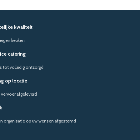
lijke kwaliteit
 eigen keuken
vice catering
s tot volledig ontzorgd
g op locatie
 vervoer afgeleverd
k
en organisatie op uw wensen afgestemd