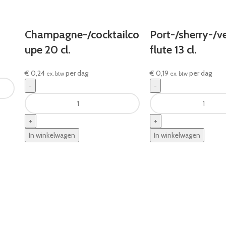
Champagne-/cocktailco
Port-/sherry-/
upe 20 cl.
flute 13 cl.
€
0,24
per dag
€
0,19
per dag
ex. btw
ex. btw
In winkelwagen
In winkelwagen