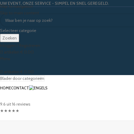
UW EVENT, ONZE SERVICE - SIMPEL EN SNEL GEREGELD.
Skip to navigation
Skip to main content
Selecteer categorie
Zoeken
Inloggen / Registreren
0
artikelen
€
0,00
Menu
0
artikelen
€
0,00
Blader door categorieën
HOME
CONTACT
9.6 uit 16 reviews
★
★
★
★
★