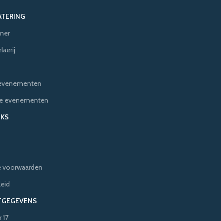
ATERING
ner
aerij
e evenementen
ere evenementen
NKS
 voorwaarden
leid
TGEGEVENS
 17