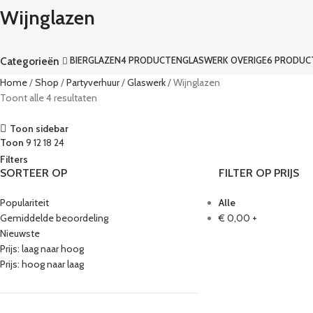
Wijnglazen
BIERGLAZEN
4 PRODUCTEN
GLASWERK OVERIGE
6 PRODUC
Categorieën
Home
Shop
Partyverhuur
Glaswerk
Wijnglazen
Toont alle 4 resultaten
Toon sidebar
Toon
9
12
18
24
Filters
SORTEER OP
FILTER OP PRIJS
Populariteit
Alle
Gemiddelde beoordeling
€
0,00
+
Nieuwste
Prijs: laag naar hoog
Prijs: hoog naar laag