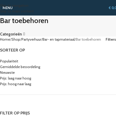
Skip to navigation
MENU
€
0,
Skip to main content
Bar toebehoren
Categorieën
Home
Shop
Partyverhuur
Bar- en tapmateriaal
Bar toebehoren
Filters
SORTEER OP
Populariteit
Gemiddelde beoordeling
Nieuwste
Prijs: laag naar hoog
Prijs: hoog naar laag
FILTER OP PRIJS