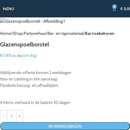
Skip to navigation
0
MENU
€
0,0
Skip to main content
Home
Shop
Partyverhuur
Bar- en tapmateriaal
Bar toebehoren
Glazenspoelborstel
€
1,80
per dag
ex. btw
Vrijblijvende offerte binnen 2 werkdagen
Huur en catering in één aanvraag
Flexibele bezorg- en afhaaltijden
4
Items verhuurd in de laatste 30 dagen
IN WINKELWAGEN