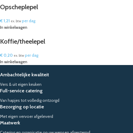
Opscheplepel
€
1,21
per dag
ex. btw
In winkelwagen
Koffie/theelepel
€
0,20
per dag
ex. btw
In winkelwagen
Ambachtelijke kwaliteit
Vers & uit eigen keuken
Full-service catering
Van hapjes tot volledig ontzorgd
Bezorging op locatie
Met eigen vervoer afgeleverd
Maatwerk
Catering en organisatie op uw wensen afgestemd