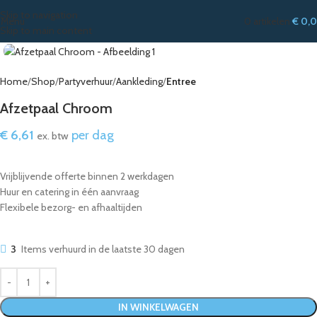
Skip to navigation
Menu
0
artikelen
€
0,
Skip to main content
Home
Shop
Partyverhuur
Aankleding
Entree
Afzetpaal Chroom
€
6,61
per dag
ex. btw
Vrijblijvende offerte binnen 2 werkdagen
Huur en catering in één aanvraag
Flexibele bezorg- en afhaaltijden
3
Items verhuurd in de laatste 30 dagen
IN WINKELWAGEN