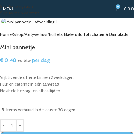
Skip to navigation
0
MENU
€
0,0
Skip to main content
Home
Shop
Partyverhuur
Buffetartikelen
Buffetschalen & Dienbladen
Mini pannetje
€
0,48
per dag
ex. btw
Vrijblijvende offerte binnen 2 werkdagen
Huur en catering in één aanvraag
Flexibele bezorg- en afhaaltijden
3
Items verhuurd in de laatste 30 dagen