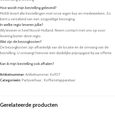
Hoe wordt mijn bestelling geleverd?
McKili levert alle bestellingen met onze eigen bus en medewerkers. Zo
bent u verzekerd van een zorgvuldige bezorging.
In welke regio leveren jullie?
Wij leveren in heel Noord-Holland. Neem contact met ons op voor
levering buiten deze regio.
Wat zijn de bezorgkosten?
De bezorgkosten zijn afhankelijk van de locatie en de omvang van de
bestelling. U ontvangt hierover een duidelijke prijsopgave bij uw offerte.
Kan ik mijn bestelling ook afhalen?
Ja, u kunt uw bestelling op afspraak afhalen bij onze locatie in Winkel.
Artikelnummer:
Artikelnummer: Kof07
Kunnen tafels, stoelen en servies meegeleverd worden?
Categorieën:
Partyverhuur
,
Koffiezetapparatuur
Ja, wij bieden een ruim assortiment aan partyverhuur, zoals bierbanken,
statafels en servies. U kunt deze eenvoudig toevoegen aan uw aanvraag.
Hoe lang van tevoren moet ik bestellen?
Wij raden aan om minimaal 48 uur van tevoren te bestellen. Voor grote
evenementen adviseren we om eerder contact op te nemen.
Gerelateerde producten