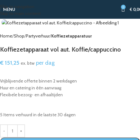
Skip to navigation
0
MENU
€
0,0
Skip to main content
Home
Shop
Partyverhuur
Koffiezetapparatuur
Koffiezetapparaat vol aut. Koffie/cappuccino
€
151,25
per dag
ex. btw
Vrijblijvende offerte binnen 2 werkdagen
Huur en catering in één aanvraag
Flexibele bezorg- en afhaaltijden
5
Items verhuurd in de laatste 30 dagen