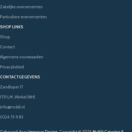
Zakelijke evenementen
Particuliere evenementen
SHOP LINKS
Shop
Contact
Algemene voorwaarden
Privacybeleid
CONTACTGEGEVENS
Zandloper 17
1731 LM, Winkel (NH)
info@mckili.nl
0224 75 11 83
Gebouwd door
Improve Design
.
Copyright © 2025
McKili Catering &