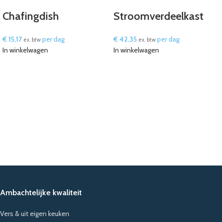
Chafingdish
Stroomverdeelkast
€
15,17
per dag
€
42,35
per dag
ex. btw
ex. btw
In winkelwagen
In winkelwagen
Ambachtelijke kwaliteit
Vers & uit eigen keuken