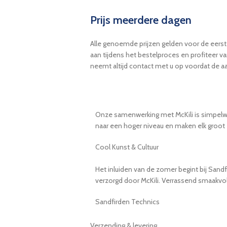
Prijs meerdere dagen
Alle genoemde prijzen gelden voor de eerst
aan tijdens het bestelproces en profiteer v
neemt altijd contact met u op voordat de aa
Onze samenwerking met McKili is simpelweg 
naar een hoger niveau en maken elk groot 
Cool Kunst & Cultuur
Het inluiden van de zomer begint bij Sand
verzorgd door McKili. Verrassend smaakvol
Sandfirden Technics
Verzending & levering