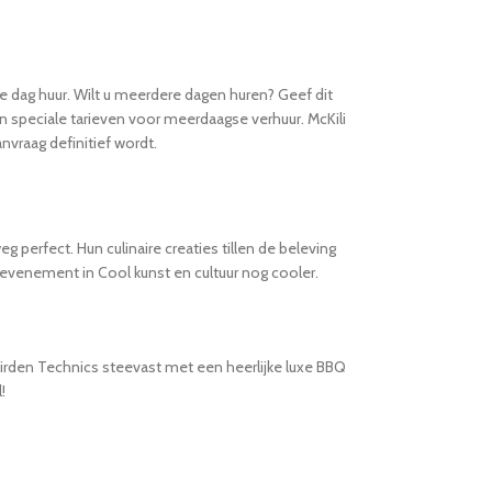
e dag huur. Wilt u meerdere dagen huren? Geef dit
an speciale tarieven voor meerdaagse verhuur. McKili
nvraag definitief wordt.
perfect. Hun culinaire creaties tillen de beleving
evenement in Cool kunst en cultuur nog cooler.
firden Technics steevast met een heerlijke luxe BBQ
!