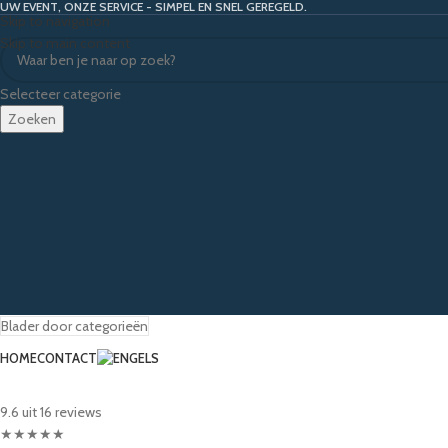
UW EVENT, ONZE SERVICE - SIMPEL EN SNEL GEREGELD.
Skip to navigation
Skip to main content
Selecteer categorie
Zoeken
Blader door categorieën
HOME
CONTACT
9.6 uit 16 reviews
★
★
★
★
★