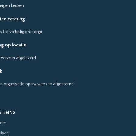
 eigen keuken
vice catering
s tot volledig ontzorgd
g op locatie
 vervoer afgeleverd
k
en organisatie op uw wensen afgestemd
ATERING
ner
aerij