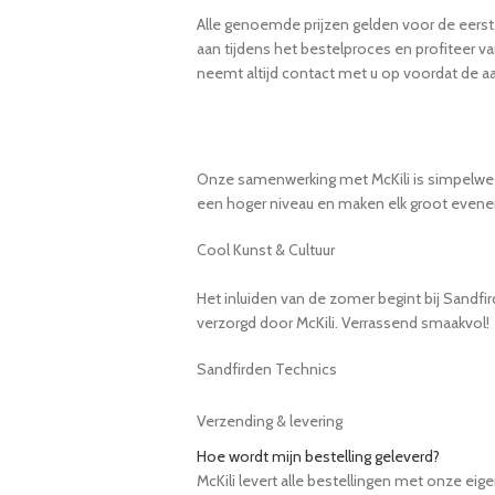
Alle genoemde prijzen gelden voor de eerst
aan tijdens het bestelproces en profiteer v
neemt altijd contact met u op voordat de aa
Onze samenwerking met McKili is simpelweg pe
een hoger niveau en maken elk groot evenem
Cool Kunst & Cultuur
Het inluiden van de zomer begint bij Sandfi
verzorgd door McKili. Verrassend smaakvol!
Sandfirden Technics
Verzending & levering
Hoe wordt mijn bestelling geleverd?
McKili levert alle bestellingen met onze eig