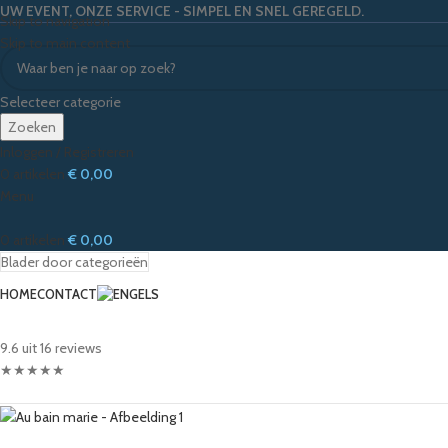
UW EVENT, ONZE SERVICE - SIMPEL EN SNEL GEREGELD.
Skip to navigation
Skip to main content
Selecteer categorie
Zoeken
Inloggen / Registreren
0
artikelen
€
0,00
Menu
0
artikelen
€
0,00
Blader door categorieën
HOME
CONTACT
9.6 uit 16 reviews
★
★
★
★
★