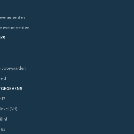
e evenementen
ere evenementen
NKS
 voorwaarden
leid
TGEGEVENS
 17
inkel (NH)
i.nl
 83