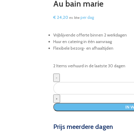
Au bain marie
€
24,20
per dag
ex. btw
Vrijblijvende offerte binnen 2 werkdagen
Huur en catering in één aanvraag
Flexibele bezorg- en afhaaltijden
2
Items verhuurd in de laatste 30 dagen
IN 
Prijs meerdere dagen