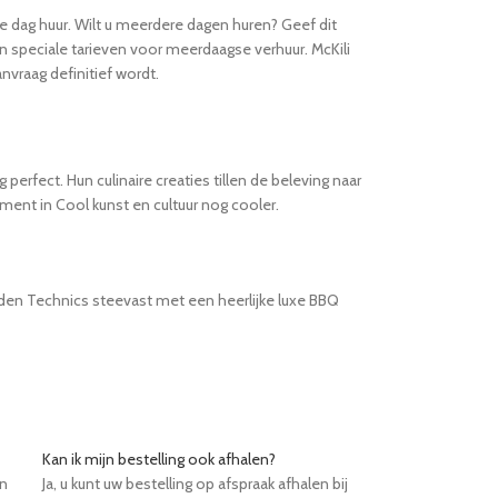
e dag huur. Wilt u meerdere dagen huren? Geef dit
an speciale tarieven voor meerdaagse verhuur. McKili
nvraag definitief wordt.
rfect. Hun culinaire creaties tillen de beleving naar
ent in Cool kunst en cultuur nog cooler.
rden Technics steevast met een heerlijke luxe BBQ
Kan ik mijn bestelling ook afhalen?
en
Ja, u kunt uw bestelling op afspraak afhalen bij