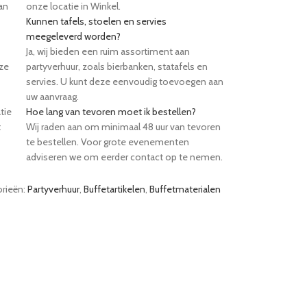
an
onze locatie in Winkel.
Kunnen tafels, stoelen en servies
meegeleverd worden?
Ja, wij bieden een ruim assortiment aan
eze
partyverhuur, zoals bierbanken, statafels en
servies. U kunt deze eenvoudig toevoegen aan
uw aanvraag.
tie
Hoe lang van tevoren moet ik bestellen?
t
Wij raden aan om minimaal 48 uur van tevoren
te bestellen. Voor grote evenementen
adviseren we om eerder contact op te nemen.
rieën:
Partyverhuur
,
Buffetartikelen
,
Buffetmaterialen