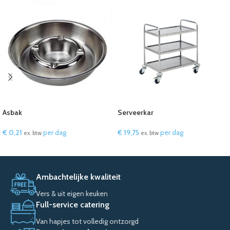
Asbak
Serveerkar
€
0,21
per dag
€
19,75
per dag
ex. btw
ex. btw
IN WINKELWAGEN
IN WINKELWAGEN
Ambachtelijke kwaliteit
Vers & uit eigen keuken
Full-service catering
Van hapjes tot volledig ontzorgd