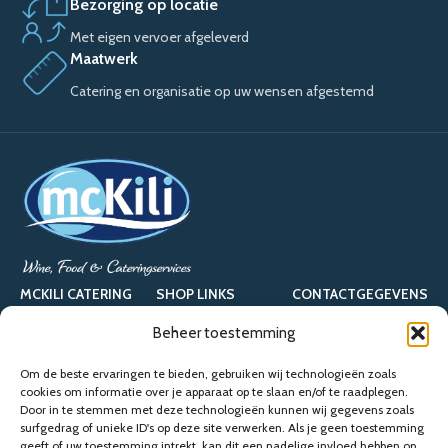
Bezorging op locatie
Met eigen vervoer afgeleverd
Maatwerk
Catering en organisatie op uw wensen afgestemd
MCKILI CATERING
SHOP LINKS
CONTACTGEGEVENS
Eventplanner
Shop
Zandloper 17
Beheer toestemming
De Smakelaerij
Contact
1731 LM, Winkel
Om de beste ervaringen te bieden, gebruiken wij technologieën zoals
(NH)
cookies om informatie over je apparaat op te slaan en/of te raadplegen.
Frietbuzz
Algemene
Door in te stemmen met deze technologieën kunnen wij gegevens zoals
voorwaarden
info@mckili.nl
surfgedrag of unieke ID's op deze site verwerken. Als je geen toestemming
Zakelijke
geeft of uw toestemming intrekt, kan dit een nadelige invloed hebben op