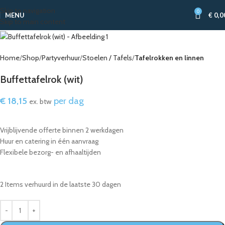
Skip to navigation
0
MENU
€
0,0
Skip to main content
Home
Shop
Partyverhuur
Stoelen / Tafels
Tafelrokken en linnen
Buffettafelrok (wit)
€
18,15
per dag
ex. btw
Vrijblijvende offerte binnen 2 werkdagen
Huur en catering in één aanvraag
Flexibele bezorg- en afhaaltijden
2
Items verhuurd in de laatste 30 dagen