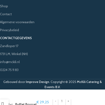
Shop
Contact
Algemene voorwaarden
Privacybeleid
CONTACTGEGEVENS
Zandloper 17
1731 LM, Winkel (NH)
info@mckili.nl
0224 75 11 83
Gebouwd door
Improve Design
.
Copyright © 2025
McKili Catering &
Events B.V.
€
29,25
Buffet Brussel