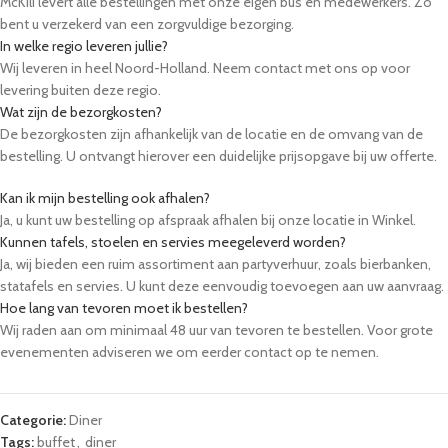
McKili levert alle bestellingen met onze eigen bus en medewerkers. Zo
bent u verzekerd van een zorgvuldige bezorging.
In welke regio leveren jullie?
Wij leveren in heel Noord-Holland. Neem contact met ons op voor
levering buiten deze regio.
Wat zijn de bezorgkosten?
De bezorgkosten zijn afhankelijk van de locatie en de omvang van de
bestelling. U ontvangt hierover een duidelijke prijsopgave bij uw offerte.
Kan ik mijn bestelling ook afhalen?
Ja, u kunt uw bestelling op afspraak afhalen bij onze locatie in Winkel.
Kunnen tafels, stoelen en servies meegeleverd worden?
Ja, wij bieden een ruim assortiment aan partyverhuur, zoals bierbanken,
statafels en servies. U kunt deze eenvoudig toevoegen aan uw aanvraag.
Hoe lang van tevoren moet ik bestellen?
Wij raden aan om minimaal 48 uur van tevoren te bestellen. Voor grote
evenementen adviseren we om eerder contact op te nemen.
Categorie:
Diner
Tags:
buffet
,
diner