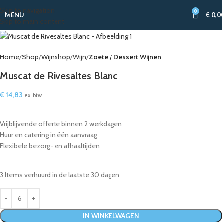
Skip to navigation
0
MENU
€
0,0
Skip to main content
Home
Shop
Wijnshop
Wijn
Zoete / Dessert Wijnen
Muscat de Rivesaltes Blanc
€
14,83
ex. btw
Vrijblijvende offerte binnen 2 werkdagen
Huur en catering in één aanvraag
Flexibele bezorg- en afhaaltijden
3
Items verhuurd in de laatste 30 dagen
IN WINKELWAGEN