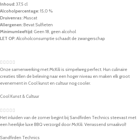
Inhoud:
37,5 cl
Alcoholpercentage:
15,0 %
Druivenras:
Muscat
Allergenen:
Bevat Sulfieten
Minimumleeftijd:
Geen 18, geen alcohol
LET OP:
Alcoholconsumptie schaadt de zwangerschap
Onze samenwerking met McKili is simpelweg perfect. Hun culinaire
creaties tillen de beleving naar een hoger niveau en maken elk groot
evenement in Cool kunst en cultuur nog cooler.
Cool Kunst & Cultuur
Het inluiden van de zomer begint bij Sandfirden Technics steevast met
een heerlijke luxe BBQ verzorgd door McKili. Verrassend smaakvol!
Sandfirden Technics