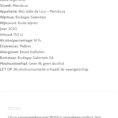
Streek:
Mendoza
Appellatie:
Alto Valle de Uco – Mendoza
Wijnhuis:
Bodegas Salentein
Wijnsoort:
Rode wijnen
Jaar:
2020
Inhoud:
150 cl
Alcoholpercentage:
14 %
Druivenras:
Malbec
Allergenen:
Bevat Sulfieten
Bottelaar:
Bodegas Salentein SA
Minimumleeftijd:
Geen 18, geen alcohol
LET OP:
Alcoholconsumptie schaadt de zwangerschap
Onze samenwerking met McKili is simpelweg perfect. Hun