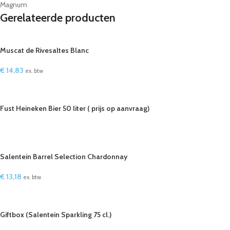
Magnum
Gerelateerde producten
Muscat de Rivesaltes Blanc
€
14,83
ex. btw
IN WINKELWAGEN
Fust Heineken Bier 50 liter ( prijs op aanvraag)
LEES VERDER
Salentein Barrel Selection Chardonnay
€
13,18
ex. btw
IN WINKELWAGEN
Giftbox (Salentein Sparkling 75 cl.)