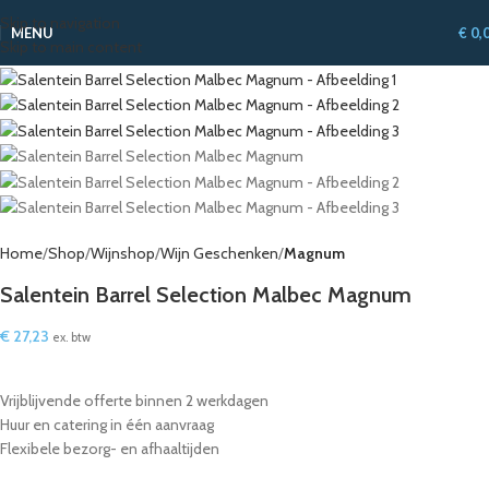
Skip to navigation
MENU
€
0,
Skip to main content
Home
Shop
Wijnshop
Wijn Geschenken
Magnum
Salentein Barrel Selection Malbec Magnum
€
27,23
ex. btw
Vrijblijvende offerte binnen 2 werkdagen
Huur en catering in één aanvraag
Flexibele bezorg- en afhaaltijden