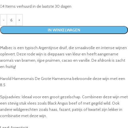
4
Items verhuurd in de laatste 30 dagen
IN WINKELWAGEN
Malbec is een typisch Argentijnse druif, die smaakvolle en intense wijnen
oplevert. Deze rode wijn is dieppaars van kleur en heeft aangename
aroma’s van bramen, rijpe pruimen, cacao en vanille. De afdronk is zacht
en fruitig!
Harold Hamersma’s De Grote Hamersma bekroonde deze wijn met een
8.5
Spijsadvies: Ideaal voor een groot gezelschap. Combineer deze wijn met
een stevig stuk vlees zoals Black Angus beef of met gegrild wild. Ook
andere wildgerechten zoals haas, fazant, patrijs of kwartel zijn lekker in
combinatie met deze wijn.
Land:
Argentinië