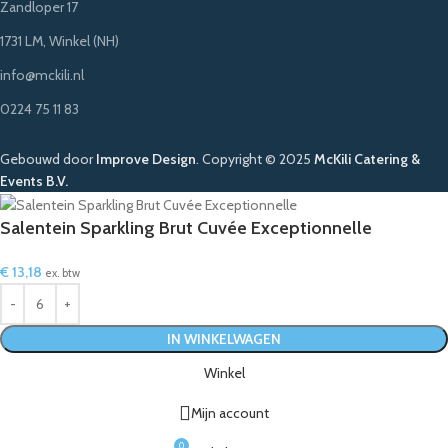
Zandloper 17
1731 LM, Winkel (NH)
info@mckili.nl
0224 75 11 83
Gebouwd door
Improve Design
.
Copyright © 2025
McKili Catering &
Events B.V.
Salentein Sparkling Brut Cuvée Exceptionnelle
€
13,18
ex. btw
IN WINKELWAGEN
Winkel
Mijn account
0