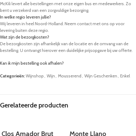
McKili levert alle bestellingen met onze eigen bus en medewerkers. Zo
bent u verzekerd van een zorgvuldige bezorging.
In welke regio leveren jullie?
Wij leveren in heel Noord-Holland. Neem contact met ons op voor
levering buiten deze regio.
Wat zijn de bezorgkosten?
De bezorgkosten zijn afhankelijk van de locatie en de omvang van de
bestelling. U ontvangt hierover een duidelijke prijsopgave bij uw offerte.
Kan ik mijn bestelling ook afhalen?
Ja, u kunt uw bestelling op afspraak afhalen bij onze locatie in Winkel.
Categorieën:
Wijnshop
,
Wijn
,
Mousserend
,
Wijn Geschenken
,
Enkel
Kunnen tafels, stoelen en servies meegeleverd worden?
Ja, wij bieden een ruim assortiment aan partyverhuur, zoals bierbanken,
statafels en servies. U kunt deze eenvoudig toevoegen aan uw aanvraag.
Hoe lang van tevoren moet ik bestellen?
Wij raden aan om minimaal 48 uur van tevoren te bestellen. Voor grote
Gerelateerde producten
evenementen adviseren we om eerder contact op te nemen.
Clos Amador Brut
Monte Llano