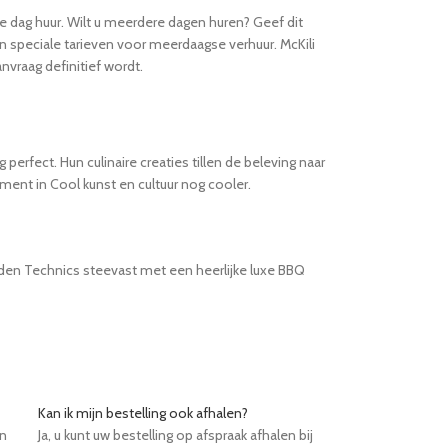
e dag huur. Wilt u meerdere dagen huren? Geef dit
an speciale tarieven voor meerdaagse verhuur. McKili
nvraag definitief wordt.
rfect. Hun culinaire creaties tillen de beleving naar
ent in Cool kunst en cultuur nog cooler.
rden Technics steevast met een heerlijke luxe BBQ
Kan ik mijn bestelling ook afhalen?
en
Ja, u kunt uw bestelling op afspraak afhalen bij