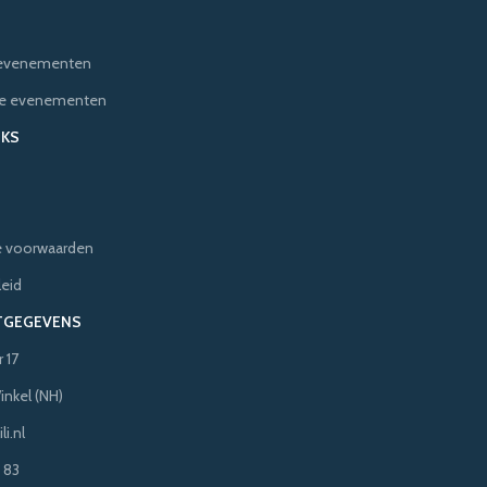
e evenementen
ere evenementen
NKS
 voorwaarden
leid
TGEGEVENS
 17
inkel (NH)
i.nl
 83