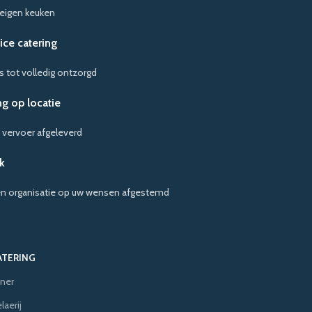
 eigen keuken
vice catering
s tot volledig ontzorgd
g op locatie
 vervoer afgeleverd
k
en organisatie op uw wensen afgestemd
ATERING
ner
aerij