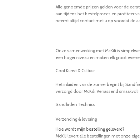
Alle genoemde prijzen gelden voor de eerst
aan tijdens het bestelproces en profiteer v
neemt altijd contact met u op voordat de aa
Onze samenwerking met McKili is simpelweg pe
een hoger niveau en maken elk groot evenem
Cool Kunst & Cultuur
Het inluiden van de zomer begint bij Sandfi
verzorgd door McKili. Verrassend smaakvol!
Sandfirden Technics
Verzending & levering
Hoe wordt mijn bestelling geleverd?
McKili levert alle bestellingen met onze eig