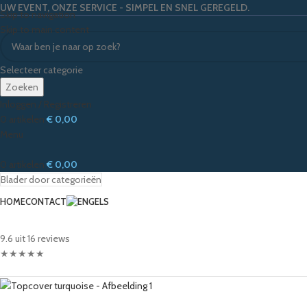
UW EVENT, ONZE SERVICE - SIMPEL EN SNEL GEREGELD.
Skip to navigation
Skip to main content
Selecteer categorie
Zoeken
Inloggen / Registreren
0
artikelen
€
0,00
Menu
0
artikelen
€
0,00
Blader door categorieën
HOME
CONTACT
9.6 uit 16 reviews
★
★
★
★
★