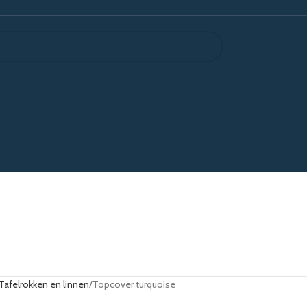
Tafelrokken en linnen
Topcover turquoise