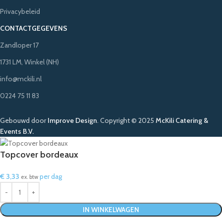
Privacybeleid
CONTACTGEGEVENS
Zandloper 17
1731 LM, Winkel (NH)
info@mckili.nl
0224 75 11 83
Gebouwd door
Improve Design
.
Copyright © 2025
McKili Catering &
Events B.V.
Topcover bordeaux
€
3,33
per dag
ex. btw
IN WINKELWAGEN