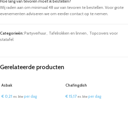
Hoe lang van tevoren moet ik bestellen?
Wij raden aan om minimaal 48 uur van tevoren te bestellen. Voor grote
evenementen adviseren we om eerder contact op te nemen.
Categorieën:
Partyverhuur
,
Tafelrokken en linnen
,
Topcovers voor
statafel
Gerelateerde producten
Asbak
Chafingdish
€
0,21
per dag
€
15,17
per dag
ex. btw
ex. btw
IN WINKELWAGEN
IN WINKELWAGEN