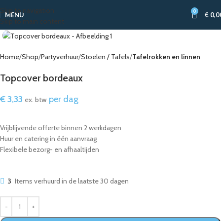
Skip to navigation
0
MENU
€
0,0
Skip to main content
Home
Shop
Partyverhuur
Stoelen / Tafels
Tafelrokken en linnen
Topcover bordeaux
€
3,33
per dag
ex. btw
Vrijblijvende offerte binnen 2 werkdagen
Huur en catering in één aanvraag
Flexibele bezorg- en afhaaltijden
3
Items verhuurd in de laatste 30 dagen