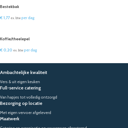
Bestekbak
€
1,77
per dag
ex. btw
IN WINKELWAGEN
Koffie/theelepel
€
0,20
per dag
ex. btw
IN WINKELWAGEN
Ambachtelijke kwaliteit
Vers & uit eigen keuken
Full-service catering
Van hapjes tot volledig ontzorgd
Bezorging op locatie
Met eigen vervoer afgeleverd
Maatwerk
Catering en organisatie op uw wensen afgestemd