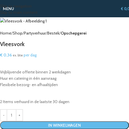
Skip to navigation
MENU
€
0,
Skip to main content
Home
Shop
Partyverhuur
Bestek
Opschepgerei
Vleesvork
€
0,36
per dag
ex. btw
Vrijblijvende offerte binnen 2 werkdagen
Huur en catering in één aanvraag
Flexibele bezorg- en afhaaltijden
2
Items verhuurd in de laatste 30 dagen
IN WINKELWAGEN