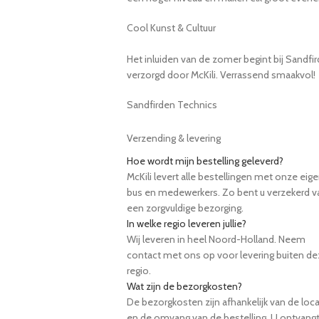
Cool Kunst & Cultuur
Het inluiden van de zomer begint bij Sandfi
verzorgd door McKili. Verrassend smaakvol!
Sandfirden Technics
Verzending & levering
Hoe wordt mijn bestelling geleverd?
McKili levert alle bestellingen met onze eig
bus en medewerkers. Zo bent u verzekerd v
een zorgvuldige bezorging.
In welke regio leveren jullie?
Wij leveren in heel Noord-Holland. Neem
contact met ons op voor levering buiten d
regio.
Wat zijn de bezorgkosten?
De bezorgkosten zijn afhankelijk van de loca
en de omvang van de bestelling. U ontvang