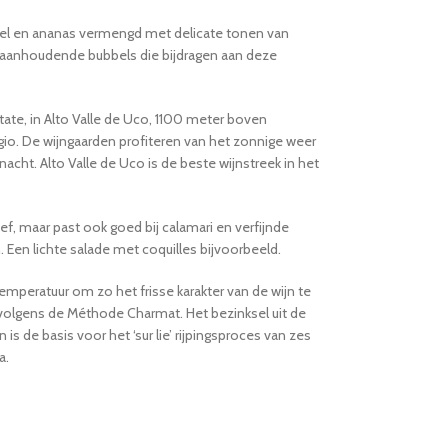
pel en ananas vermengd met delicate tonen van
 en aanhoudende bubbels die bijdragen aan deze
tate, in Alto Valle de Uco, 1100 meter boven
gio. De wijngaarden profiteren van het zonnige weer
nacht. Alto Valle de Uco is de beste wijnstreek in het
ief, maar past ook goed bij calamari en verfijnde
Een lichte salade met coquilles bijvoorbeeld.
emperatuur om zo het frisse karakter van de wijn te
olgens de Méthode Charmat. Het bezinksel uit de
 is de basis voor het ‘sur lie’ rijpingsproces van zes
a.