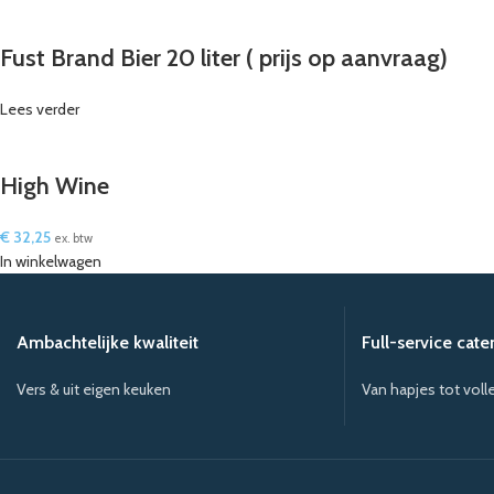
Fust Brand Bier 20 liter ( prijs op aanvraag)
Lees verder
High Wine
€
32,25
ex. btw
In winkelwagen
Ambachtelijke kwaliteit
Full-service cate
Vers & uit eigen keuken
Van hapjes tot voll