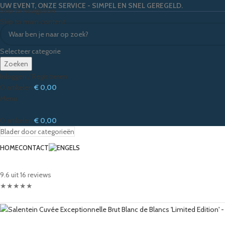
UW EVENT, ONZE SERVICE - SIMPEL EN SNEL GEREGELD.
Skip to navigation
Skip to main content
Selecteer categorie
Zoeken
Inloggen / Registreren
0
artikelen
€
0,00
Menu
0
artikelen
€
0,00
Blader door categorieën
HOME
CONTACT
9.6 uit 16 reviews
★
★
★
★
★