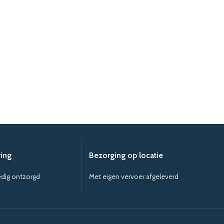
ring
Bezorging op locatie
edig ontzorgd
Met eigen vervoer afgeleverd