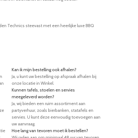
rden Technics steevast met een heerlijke luxe BBQ
Kan ik mijn bestelling ook afhalen?
en
Ja, u kunt uw bestelling op afspraak afhalen bij
an
onze locatie in Winkel.
Kunnen tafels, stoelen en servies
meegeleverd worden?
Ja, wij bieden een ruim assortiment aan
eze
partyverhuur, zoals bierbanken, statafels en
servies. U kunt deze eenvoudig toevoegen aan
uw aanvraag.
tie
Hoe lang van tevoren moet ik bestellen?
t
Wij raden aan om minimaal 48 uur van tevoren