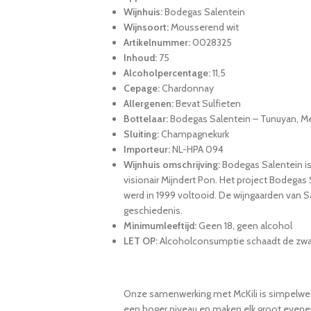
Wijnhuis:
Bodegas Salentein
Wijnsoort:
Mousserend wit
Artikelnummer:
0028325
Inhoud:
75
Alcoholpercentage:
11,5
Cepage:
Chardonnay
Allergenen:
Bevat Sulfieten
Bottelaar:
Bodegas Salentein – Tunuyan, M
Sluiting:
Champagnekurk
Importeur:
NL-HPA 094
Wijnhuis omschrijving:
Bodegas Salentein i
visionair Mijndert Pon. Het project Bodegas
werd in 1999 voltooid. De wijngaarden van S
geschiedenis.
Minimumleeftijd:
Geen 18, geen alcohol
LET OP:
Alcoholconsumptie schaadt de zw
Onze samenwerking met McKili is simpelweg pe
een hoger niveau en maken elk groot evenem