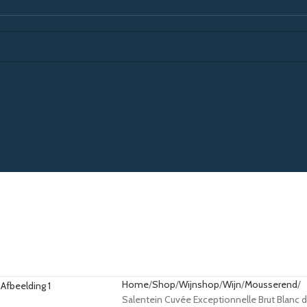
Home
Shop
Wijnshop
Wijn
Mousserend
Salentein Cuvée Exceptionnelle Brut Blanc de