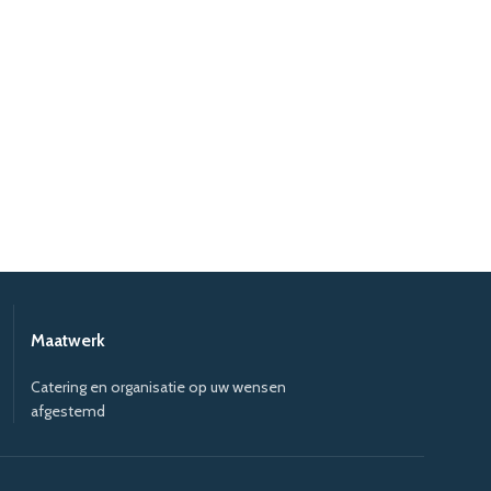
Maatwerk
Catering en organisatie op uw wensen
afgestemd