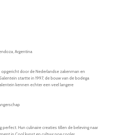
endoza, Argentina
s opgericht door de Nederlandse zakenman en
 Salentein startte in 1997, de bouw van de bodega
alentein kennen echter een veel langere
angerschap
rfect. Hun culinaire creaties tillen de beleving naar
ent in Cool kunst en cultuur nog cooler.