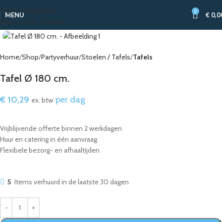
Skip to navigation
0
MENU
€
0,0
Skip to main content
Home
Shop
Partyverhuur
Stoelen / Tafels
Tafels
Tafel Ø 180 cm.
€
10,29
per dag
ex. btw
Vrijblijvende offerte binnen 2 werkdagen
Huur en catering in één aanvraag
Flexibele bezorg- en afhaaltijden
5
Items verhuurd in de laatste 30 dagen