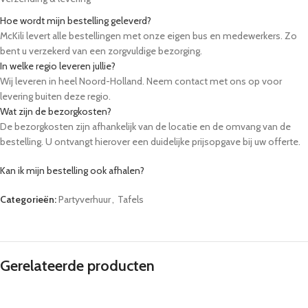
Hoe wordt mijn bestelling geleverd?
McKili levert alle bestellingen met onze eigen bus en medewerkers. Zo
bent u verzekerd van een zorgvuldige bezorging.
In welke regio leveren jullie?
Wij leveren in heel Noord-Holland. Neem contact met ons op voor
levering buiten deze regio.
Wat zijn de bezorgkosten?
De bezorgkosten zijn afhankelijk van de locatie en de omvang van de
bestelling. U ontvangt hierover een duidelijke prijsopgave bij uw offerte.
Kan ik mijn bestelling ook afhalen?
Ja, u kunt uw bestelling op afspraak afhalen bij onze locatie in Winkel.
Categorieën:
Partyverhuur
,
Tafels
Kunnen tafels, stoelen en servies meegeleverd worden?
Ja, wij bieden een ruim assortiment aan partyverhuur, zoals bierbanken,
statafels en servies. U kunt deze eenvoudig toevoegen aan uw aanvraag.
Hoe lang van tevoren moet ik bestellen?
Wij raden aan om minimaal 48 uur van tevoren te bestellen. Voor grote
Gerelateerde producten
evenementen adviseren we om eerder contact op te nemen.