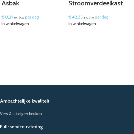
Asbak
Stroomverdeelkast
€
0,21
per dag
€
42,35
per dag
ex. btw
ex. btw
In winkelwagen
In winkelwagen
Ambachtelijke kwaliteit
Vers & uit eigen keuken
Full-service catering