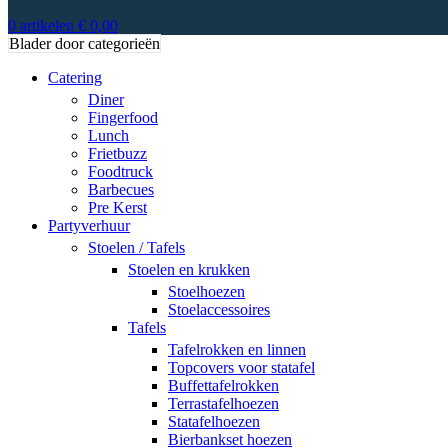
0
artikelen
€
0,00
Blader door categorieën
Catering
Diner
Fingerfood
Lunch
Frietbuzz
Foodtruck
Barbecues
Pre Kerst
Partyverhuur
Stoelen / Tafels
Stoelen en krukken
Stoelhoezen
Stoelaccessoires
Tafels
Tafelrokken en linnen
Topcovers voor statafel
Buffettafelrokken
Terrastafelhoezen
Statafelhoezen
Bierbankset hoezen