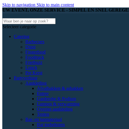
Skip to navigation
Skip to main content
UW EVENT, ONZE SERVICE - SIMPEL EN SNEL GEREGE
Selecteer categorie
Catering
Barbecues
Diner
Fingerfood
Foodtruck
Frietbuzz
Lunch
Pre Kerst
Partyverhuur
Aankleding
Afvalbakken & asbakken
Entree
Garderobe & Podium
Lampen & verwarming
Overige aankleding
Tenten
Bar- en tapmateriaal
Bar toebehoren