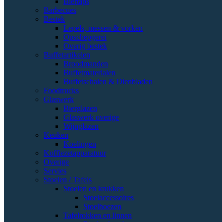
Biertaps
Barbecues
Bestek
Lepels, messen & vorken
Opschepgerei
Overig bestek
Buffetartikelen
Broodmanden
Buffetmaterialen
Buffetschalen & Dienbladen
Foodtrucks
Glaswerk
Bierglazen
Glaswerk overige
Wijnglazen
Keuken
Koelingen
Koffiezetapparatuur
Overige
Servies
Stoelen / Tafels
Stoelen en krukken
Stoelaccessoires
Stoelhoezen
Tafelrokken en linnen