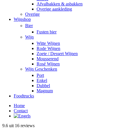
Afvalbakken & asbakken
Overige aankleding
Overige
Wijnshop
Bier
Fusten bier
Wijn
Witte Wijnen
Rode Wijnen
Zoete / Dessert Wijnen
Mousserend
Rosé Wijnen
Wijn Geschenken
Port
Enkel
Dubbel
Magnum
Foodtrucks
Home
Contact
9.6 uit 16 reviews