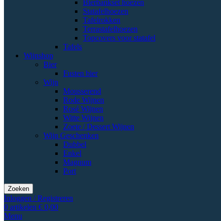
Bierbankset hoezen
Statafelhoezen
Tafelrokken
Terrastafelhoezen
Topcovers voor statafel
Tafels
Wijnshop
Bier
Fusten bier
Wijn
Mousserend
Rode Wijnen
Rosé Wijnen
Witte Wijnen
Zoete / Dessert Wijnen
Wijn Geschenken
Dubbel
Enkel
Magnum
Port
Zoeken
Inloggen / Registreren
0
artikelen
€
0,00
Menu