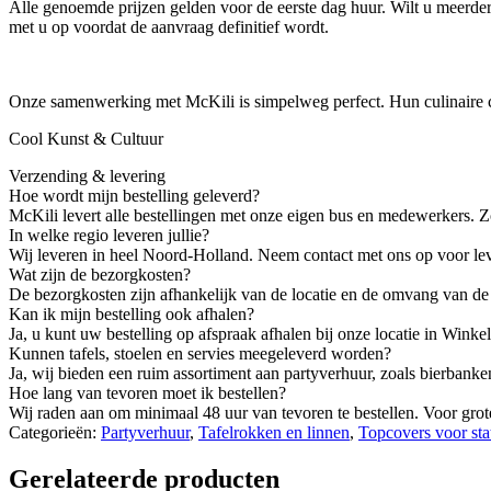
Alle genoemde prijzen gelden voor de eerste dag huur. Wilt u meerdere
met u op voordat de aanvraag definitief wordt.
Onze samenwerking met McKili is simpelweg perfect. Hun culinaire cr
Cool Kunst & Cultuur
Verzending & levering
Hoe wordt mijn bestelling geleverd?
McKili levert alle bestellingen met onze eigen bus en medewerkers. 
In welke regio leveren jullie?
Wij leveren in heel Noord-Holland. Neem contact met ons op voor lev
Wat zijn de bezorgkosten?
De bezorgkosten zijn afhankelijk van de locatie en de omvang van de b
Kan ik mijn bestelling ook afhalen?
Ja, u kunt uw bestelling op afspraak afhalen bij onze locatie in Winkel
Kunnen tafels, stoelen en servies meegeleverd worden?
Ja, wij bieden een ruim assortiment aan partyverhuur, zoals bierbank
Hoe lang van tevoren moet ik bestellen?
Wij raden aan om minimaal 48 uur van tevoren te bestellen. Voor gro
Categorieën:
Partyverhuur
,
Tafelrokken en linnen
,
Topcovers voor sta
Gerelateerde producten