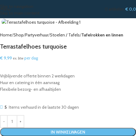
Skip to navigation
Menu
0
artikelen
€
0,
Skip to main content
Home
Shop
Partyverhuur
Stoelen / Tafels
Tafelrokken en linnen
Terrastafelhoes turquoise
€
9,99
per dag
ex. btw
Vrijblijvende offerte binnen 2 werkdagen
Huur en catering in één aanvraag
Flexibele bezorg- en afhaaltijden
5
Items verhuurd in de laatste 30 dagen
IN WINKELWAGEN