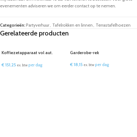
evenementen adviseren we om eerder contact op te nemen.
Categorieën:
Partyverhuur
,
Tafelrokken en linnen
,
Terrastafelhoezen
Gerelateerde producten
Koffiezetapparaat vol aut.
Garderobe-rek
Koffie/cappuccino
€
18,15
per dag
€
151,25
per dag
ex. btw
ex. btw
IN WINKELWAGEN
IN WINKELWAGEN