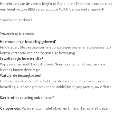
Het inluiden van de zomer begint bij Sandfirden Technics steevast met
een heerlijke luxe BBQ verzorgd door McKili. Verrassend smaakvol!
Sandfirden Technics
Verzending & levering
Hoe wordt mijn bestelling geleverd?
McKili levert alle bestellingen met onze eigen bus en medewerkers. Zo
bent u verzekerd van een zorgvuldige bezorging.
In welke regio leveren jullie?
Wij leveren in heel Noord-Holland. Neem contact met ons op voor
levering buiten deze regio.
Wat zijn de bezorgkosten?
De bezorgkosten zijn afhankelijk van de locatie en de omvang van de
bestelling. U ontvangt hierover een duidelijke prijsopgave bij uw offerte.
Kan ik mijn bestelling ook afhalen?
Ja, u kunt uw bestelling op afspraak afhalen bij onze locatie in Winkel.
Categorieën:
Partyverhuur
,
Tafelrokken en linnen
,
Terrastafelhoezen
Kunnen tafels, stoelen en servies meegeleverd worden?
Ja, wij bieden een ruim assortiment aan partyverhuur, zoals bierbanken,