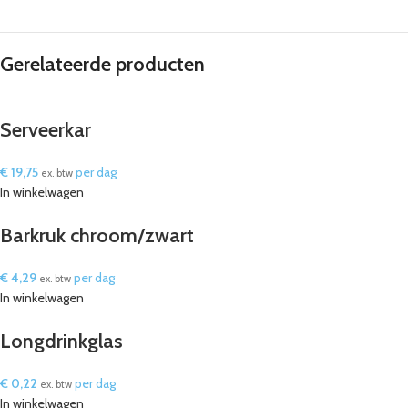
statafels en servies. U kunt deze eenvoudig toevoegen aan uw aanvraag.
Hoe lang van tevoren moet ik bestellen?
Wij raden aan om minimaal 48 uur van tevoren te bestellen. Voor grote
Gerelateerde producten
evenementen adviseren we om eerder contact op te nemen.
Serveerkar
€
19,75
per dag
ex. btw
In winkelwagen
Barkruk chroom/zwart
€
4,29
per dag
ex. btw
In winkelwagen
Longdrinkglas
€
0,22
per dag
ex. btw
In winkelwagen