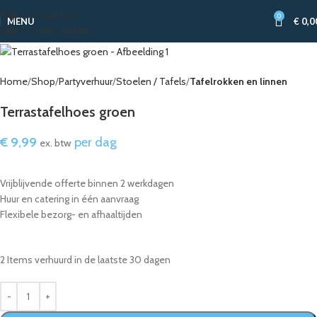
Skip to navigation
0
MENU
€
0,0
Skip to main content
Home
Shop
Partyverhuur
Stoelen / Tafels
Tafelrokken en linnen
Terrastafelhoes groen
€
9,99
per dag
ex. btw
Vrijblijvende offerte binnen 2 werkdagen
Huur en catering in één aanvraag
Flexibele bezorg- en afhaaltijden
2
Items verhuurd in de laatste 30 dagen