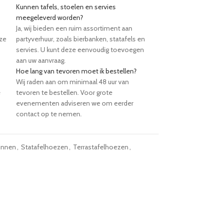
Kunnen tafels, stoelen en servies
meegeleverd worden?
Ja, wij bieden een ruim assortiment aan
eze
partyverhuur, zoals bierbanken, statafels en
servies. U kunt deze eenvoudig toevoegen
aan uw aanvraag.
Hoe lang van tevoren moet ik bestellen?
Wij raden aan om minimaal 48 uur van
e
tevoren te bestellen. Voor grote
evenementen adviseren we om eerder
contact op te nemen.
linnen
,
Statafelhoezen
,
Terrastafelhoezen
,