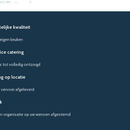
€
1,77
per dag
ex. btw
lijke kwaliteit
 eigen keuken
vice catering
s tot volledig ontzorgd
g op locatie
 vervoer afgeleverd
k
en organisatie op uw wensen afgestemd