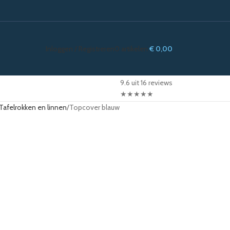
Inloggen / Registreren
0
artikelen
€
0,00
9.6 uit 16 reviews
★
★
★
★
★
Tafelrokken en linnen
Topcover blauw