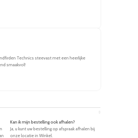
andfirden Technics steevast met een heerlijke
send smaakvol!
Kan ik mijn bestelling ook afhalen?
en
Ja, u kunt uw bestelling op afspraak afhalen bij
an
onze locatie in Winkel.