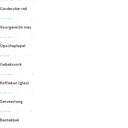
€
42,35
per dag
ex. btw
Garderobe-rek
€
18,15
per dag
ex. btw
Voorgerecht mes
€
0,23
per dag
ex. btw
Opscheplepel
€
1,21
per dag
ex. btw
Gebaksvork
€
0,20
per dag
ex. btw
Koffiekan (glas)
€
0,64
per dag
ex. btw
Serveertang
€
0,55
per dag
ex. btw
Bestekbak