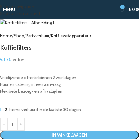
Skip to navigation
0
MENU
€
0,0
Skip to main content
Home
Shop
Partyverhuur
Koffiezetapparatuur
Koffiefilters
€
1,20
ex. btw
Vrijblijvende offerte binnen 2 werkdagen
Huur en catering in één aanvraag
Flexibele bezorg- en afhaaltijden
2
Items verhuurd in de laatste 30 dagen
IN WINKELWAGEN