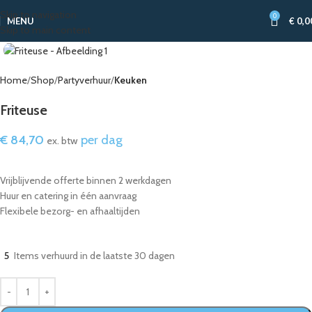
Skip to navigation
0
MENU
€
0,0
Skip to main content
Home
Shop
Partyverhuur
Keuken
Friteuse
€
84,70
per dag
ex. btw
Vrijblijvende offerte binnen 2 werkdagen
Huur en catering in één aanvraag
Flexibele bezorg- en afhaaltijden
5
Items verhuurd in de laatste 30 dagen