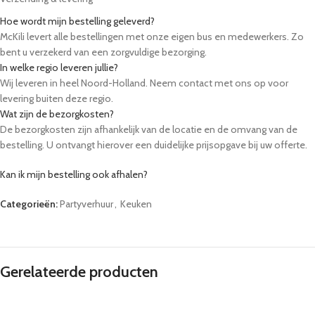
Hoe wordt mijn bestelling geleverd?
McKili levert alle bestellingen met onze eigen bus en medewerkers. Zo
bent u verzekerd van een zorgvuldige bezorging.
In welke regio leveren jullie?
Wij leveren in heel Noord-Holland. Neem contact met ons op voor
levering buiten deze regio.
Wat zijn de bezorgkosten?
De bezorgkosten zijn afhankelijk van de locatie en de omvang van de
bestelling. U ontvangt hierover een duidelijke prijsopgave bij uw offerte.
Kan ik mijn bestelling ook afhalen?
Ja, u kunt uw bestelling op afspraak afhalen bij onze locatie in Winkel.
Categorieën:
Partyverhuur
,
Keuken
Kunnen tafels, stoelen en servies meegeleverd worden?
Ja, wij bieden een ruim assortiment aan partyverhuur, zoals bierbanken,
statafels en servies. U kunt deze eenvoudig toevoegen aan uw aanvraag.
Hoe lang van tevoren moet ik bestellen?
Wij raden aan om minimaal 48 uur van tevoren te bestellen. Voor grote
Gerelateerde producten
evenementen adviseren we om eerder contact op te nemen.