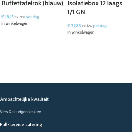
Buffettafelrok (blauw)
Isolatiebox 12 laags
1/1 GN
€
18,15
per dag
ex. btw
In winkelwagen
€
27,83
per dag
ex. btw
In winkelwagen
Ambachtelijke kwaliteit
Vers & uit eigen keuken
Full-service catering