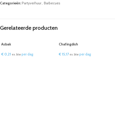
Categorieën:
Partyverhuur
,
Barbecues
Gerelateerde producten
Asbak
Chafingdish
€
0,21
per dag
€
15,17
per dag
ex. btw
ex. btw
IN WINKELWAGEN
IN WINKELWAGEN