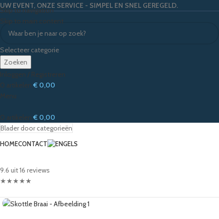
UW EVENT, ONZE SERVICE - SIMPEL EN SNEL GEREGELD.
Skip to navigation
Skip to main content
Selecteer categorie
Zoeken
Inloggen / Registreren
0
artikelen
€
0,00
Menu
0
artikelen
€
0,00
Blader door categorieën
HOME
CONTACT
9.6 uit 16 reviews
★
★
★
★
★