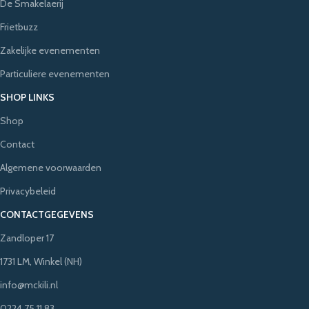
De Smakelaerij
Frietbuzz
Zakelijke evenementen
Particuliere evenementen
SHOP LINKS
Shop
Contact
Algemene voorwaarden
Privacybeleid
CONTACTGEGEVENS
Zandloper 17
1731 LM, Winkel (NH)
info@mckili.nl
0224 75 11 83