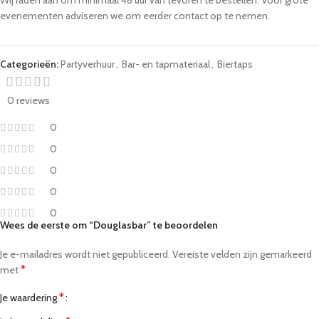
Wij raden aan om minimaal 48 uur van tevoren te bestellen. Voor grote
evenementen adviseren we om eerder contact op te nemen.
Categorieën:
Partyverhuur
,
Bar- en tapmateriaal
,
Biertaps
0 reviews
0
0
0
0
0
Wees de eerste om “Douglasbar” te beoordelen
Je e-mailadres wordt niet gepubliceerd.
Vereiste velden zijn gemarkeerd
*
met
*
Je waardering