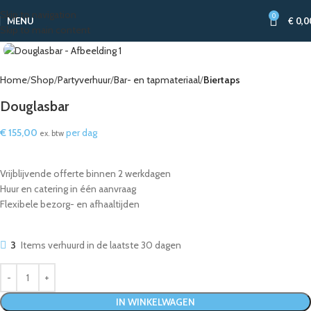
Skip to navigation
0
MENU
€
0,0
Skip to main content
Home
Shop
Partyverhuur
Bar- en tapmateriaal
Biertaps
Douglasbar
€
155,00
per dag
ex. btw
Vrijblijvende offerte binnen 2 werkdagen
Huur en catering in één aanvraag
Flexibele bezorg- en afhaaltijden
3
Items verhuurd in de laatste 30 dagen
IN WINKELWAGEN