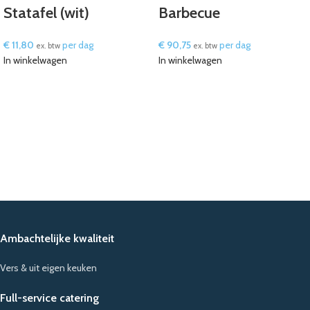
Statafel (wit)
Barbecue
€
11,80
per dag
€
90,75
per dag
ex. btw
ex. btw
In winkelwagen
In winkelwagen
Ambachtelijke kwaliteit
Vers & uit eigen keuken
Full-service catering