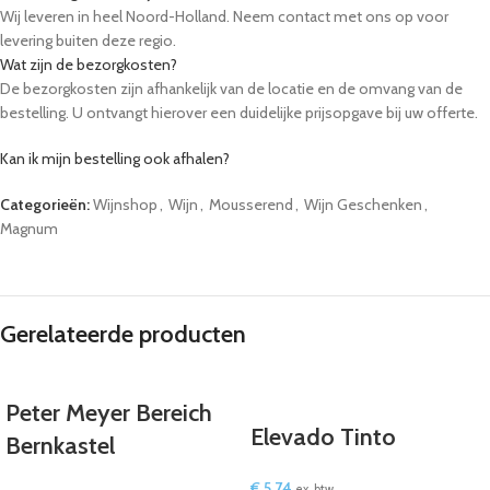
Wij leveren in heel Noord-Holland. Neem contact met ons op voor
levering buiten deze regio.
Wat zijn de bezorgkosten?
De bezorgkosten zijn afhankelijk van de locatie en de omvang van de
bestelling. U ontvangt hierover een duidelijke prijsopgave bij uw offerte.
Kan ik mijn bestelling ook afhalen?
Ja, u kunt uw bestelling op afspraak afhalen bij onze locatie in Winkel.
Categorieën:
Wijnshop
,
Wijn
,
Mousserend
,
Wijn Geschenken
,
Kunnen tafels, stoelen en servies meegeleverd worden?
Magnum
Ja, wij bieden een ruim assortiment aan partyverhuur, zoals bierbanken,
statafels en servies. U kunt deze eenvoudig toevoegen aan uw aanvraag.
Hoe lang van tevoren moet ik bestellen?
Wij raden aan om minimaal 48 uur van tevoren te bestellen. Voor grote
evenementen adviseren we om eerder contact op te nemen.
Gerelateerde producten
Peter Meyer Bereich
Elevado Tinto
Bernkastel
€
5,74
ex. btw