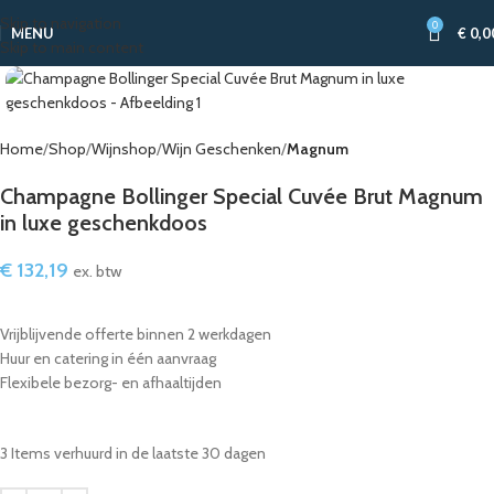
Skip to navigation
0
MENU
€
0,0
Skip to main content
Home
Shop
Wijnshop
Wijn Geschenken
Magnum
Champagne Bollinger Special Cuvée Brut Magnum
in luxe geschenkdoos
€
132,19
ex. btw
Vrijblijvende offerte binnen 2 werkdagen
Huur en catering in één aanvraag
Flexibele bezorg- en afhaaltijden
3
Items verhuurd in de laatste 30 dagen