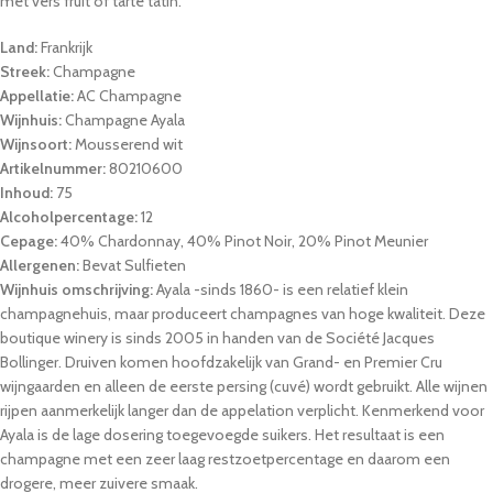
met vers fruit of tarte tatin.
Land:
Frankrijk
Streek:
Champagne
Appellatie:
AC Champagne
Wijnhuis:
Champagne Ayala
Wijnsoort:
Mousserend wit
Artikelnummer:
80210600
Inhoud:
75
Alcoholpercentage:
12
Cepage:
40% Chardonnay, 40% Pinot Noir, 20% Pinot Meunier
Allergenen:
Bevat Sulfieten
Wijnhuis omschrijving:
Ayala -sinds 1860- is een relatief klein
champagnehuis, maar produceert champagnes van hoge kwaliteit. Deze
boutique winery is sinds 2005 in handen van de Société Jacques
Bollinger. Druiven komen hoofdzakelijk van Grand- en Premier Cru
wijngaarden en alleen de eerste persing (cuvé) wordt gebruikt. Alle wijnen
rijpen aanmerkelijk langer dan de appelation verplicht. Kenmerkend voor
Ayala is de lage dosering toegevoegde suikers. Het resultaat is een
champagne met een zeer laag restzoetpercentage en daarom een
drogere, meer zuivere smaak.