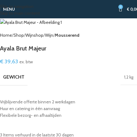
Skip to navigation
0
MENU
€
0,0
Skip to main content
Home
Shop
Wijnshop
Wijn
Mousserend
Ayala Brut Majeur
€
39,63
ex. btw
GEWICHT
1,2 kg
Vrijblijvende offerte binnen 2 werkdagen
Huur en catering in één aanvraag
Flexibele bezorg- en afhaaltijden
3
Items verhuurd in de laatste 30 dagen