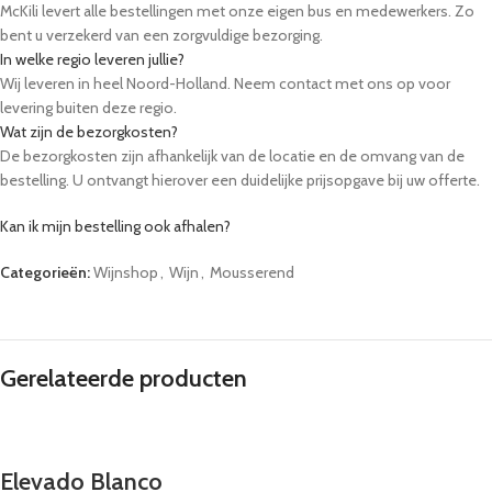
McKili levert alle bestellingen met onze eigen bus en medewerkers. Zo
bent u verzekerd van een zorgvuldige bezorging.
In welke regio leveren jullie?
Wij leveren in heel Noord-Holland. Neem contact met ons op voor
levering buiten deze regio.
Wat zijn de bezorgkosten?
De bezorgkosten zijn afhankelijk van de locatie en de omvang van de
bestelling. U ontvangt hierover een duidelijke prijsopgave bij uw offerte.
Kan ik mijn bestelling ook afhalen?
Ja, u kunt uw bestelling op afspraak afhalen bij onze locatie in Winkel.
Categorieën:
Wijnshop
,
Wijn
,
Mousserend
Kunnen tafels, stoelen en servies meegeleverd worden?
Ja, wij bieden een ruim assortiment aan partyverhuur, zoals bierbanken,
statafels en servies. U kunt deze eenvoudig toevoegen aan uw aanvraag.
Hoe lang van tevoren moet ik bestellen?
Wij raden aan om minimaal 48 uur van tevoren te bestellen. Voor grote
Gerelateerde producten
evenementen adviseren we om eerder contact op te nemen.
Elevado Blanco