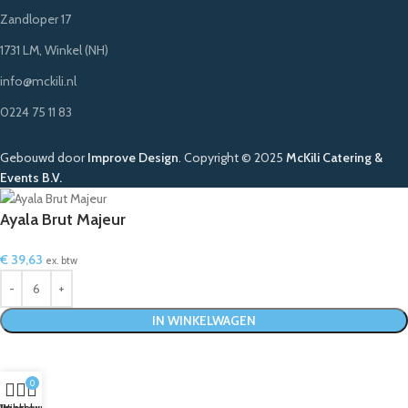
Zandloper 17
1731 LM, Winkel (NH)
info@mckili.nl
0224 75 11 83
Gebouwd door
Improve Design
.
Copyright © 2025
McKili Catering &
Events B.V.
Ayala Brut Majeur
€
39,63
ex. btw
IN WINKELWAGEN
0