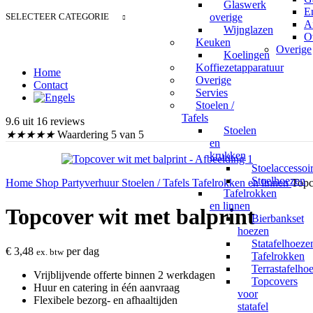
Glaswerk
E
SELECTEER CATEGORIE
overige
A
Wijnglazen
O
Keuken
Overige
Koelingen
Koffiezetapparatuur
Home
Overige
Contact
Servies
Stoelen /
Tafels
9.6 uit 16 reviews
Stoelen
★
★
★
★
★
Waardering 5 van 5
en
krukken
Stoelaccessoi
Stoelhoezen
Home
Shop
Partyverhuur
Stoelen / Tafels
Tafelrokken en linnen
Topc
Tafelrokken
en linnen
Topcover wit met balprint
Bierbankset
hoezen
Statafelhoeze
€
3,48
per dag
ex. btw
Tafelrokken
Terrastafelho
Vrijblijvende offerte binnen 2 werkdagen
Topcovers
Huur en catering in één aanvraag
voor
Flexibele bezorg- en afhaaltijden
statafel