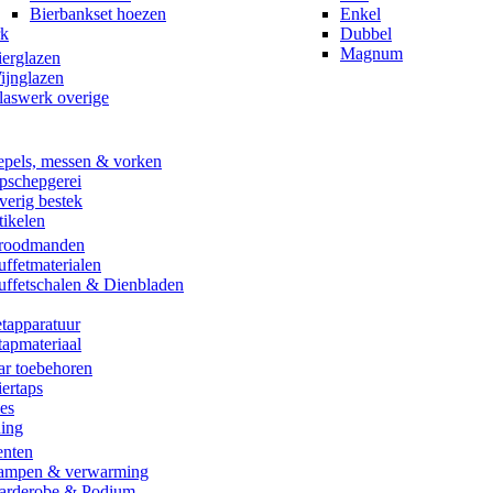
Bierbankset hoezen
Enkel
rk
Dubbel
Magnum
ierglazen
ijnglazen
laswerk overige
epels, messen & vorken
pschepgerei
verig bestek
tikelen
roodmanden
uffetmaterialen
uffetschalen & Dienbladen
etapparatuur
tapmateriaal
ar toebehoren
ertaps
es
ing
enten
ampen & verwarming
arderobe & Podium