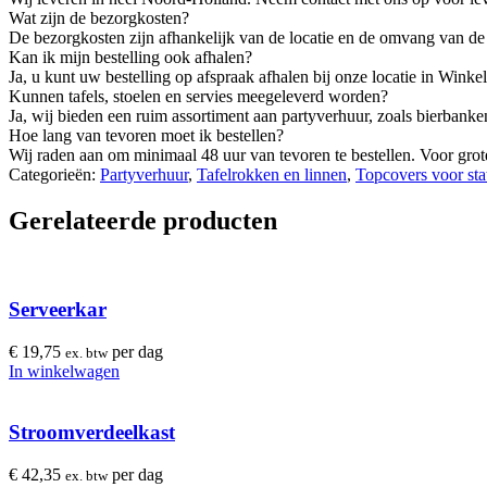
Wat zijn de bezorgkosten?
De bezorgkosten zijn afhankelijk van de locatie en de omvang van de b
Kan ik mijn bestelling ook afhalen?
Ja, u kunt uw bestelling op afspraak afhalen bij onze locatie in Winkel
Kunnen tafels, stoelen en servies meegeleverd worden?
Ja, wij bieden een ruim assortiment aan partyverhuur, zoals bierbank
Hoe lang van tevoren moet ik bestellen?
Wij raden aan om minimaal 48 uur van tevoren te bestellen. Voor gro
Categorieën:
Partyverhuur
,
Tafelrokken en linnen
,
Topcovers voor sta
Gerelateerde producten
Serveerkar
€
19,75
per dag
ex. btw
In winkelwagen
Stroomverdeelkast
€
42,35
per dag
ex. btw