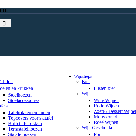
LD.
Wijnshop
/ Tafels
Bier
toelen en krukken
Fusten bier
Wijn
Stoelhoezen
Stoelaccessoires
Witte Wijnen
fels
Rode Wijnen
Zoete / Dessert Wijne
Tafelrokken en linnen
Mousserend
Topcovers voor statafel
Rosé Wijnen
Buffettafelrokken
Wijn Geschenken
Terrastafelhoezen
Statafelhoezen
Port