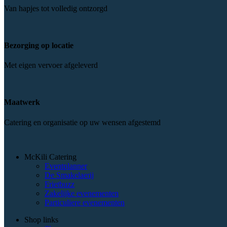
Van hapjes tot volledig ontzorgd
Bezorging op locatie
Met eigen vervoer afgeleverd
Maatwerk
Catering en organisatie op uw wensen afgestemd
McKili Catering
Eventplanner
De Smakelaerij
Frietbuzz
Zakelijke evenementen
Particuliere evenementen
Shop links