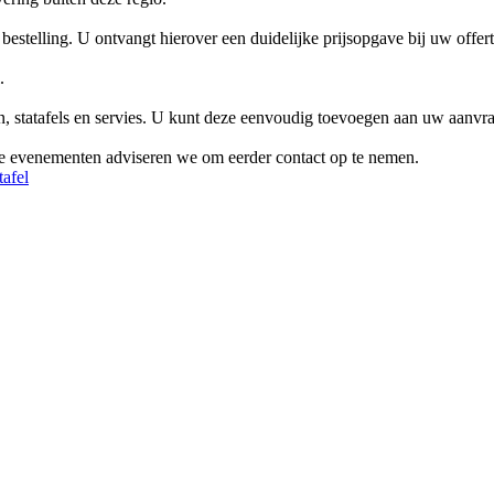
estelling. U ontvangt hierover een duidelijke prijsopgave bij uw offert
.
en, statafels en servies. U kunt deze eenvoudig toevoegen aan uw aanvr
te evenementen adviseren we om eerder contact op te nemen.
tafel