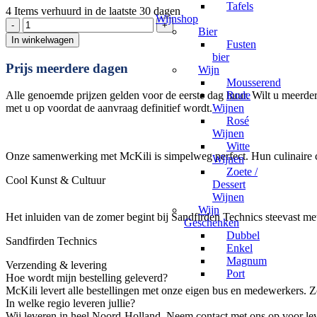
Tafels
4
Items verhuurd in de laatste 30 dagen
Wijnshop
Topcover
Bier
wit
In winkelwagen
Fusten
met
bier
balprint
Prijs meerdere dagen
Wijn
aantal
Mousserend
Rode
Alle genoemde prijzen gelden voor de eerste dag huur. Wilt u meerdere
Wijnen
met u op voordat de aanvraag definitief wordt.
Rosé
Wijnen
Witte
Onze samenwerking met McKili is simpelweg perfect. Hun culinaire cr
Wijnen
Zoete /
Cool Kunst & Cultuur
Dessert
Wijnen
Wijn
Het inluiden van de zomer begint bij Sandfirden Technics steevast m
Geschenken
Dubbel
Sandfirden Technics
Enkel
Magnum
Verzending & levering
Port
Hoe wordt mijn bestelling geleverd?
McKili levert alle bestellingen met onze eigen bus en medewerkers. 
In welke regio leveren jullie?
Wij leveren in heel Noord-Holland. Neem contact met ons op voor lev