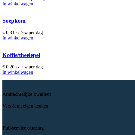
In winkelwagen
Soepkom
€
0,31
per dag
ex. btw
In winkelwagen
Koffie/theelepel
€
0,20
per dag
ex. btw
In winkelwagen
Ambachtelijke kwaliteit
Vers & uit eigen keuken
Full-service catering