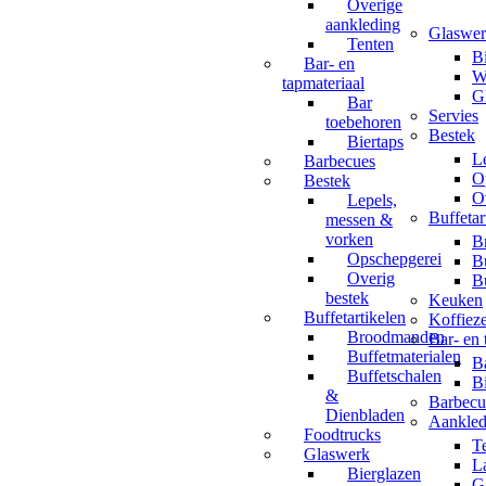
Overige
aankleding
Glaswe
Tenten
B
Bar- en
W
tapmateriaal
G
Bar
Servies
toebehoren
Bestek
Biertaps
L
Barbecues
O
Bestek
O
Lepels,
Buffetar
messen &
vorken
B
Opschepgerei
B
Overig
B
bestek
Keuken
Buffetartikelen
Koffiez
Broodmanden
Bar- en 
Buffetmaterialen
B
Buffetschalen
Bi
&
Barbecu
Dienbladen
Aankled
Foodtrucks
T
Glaswerk
L
Bierglazen
G