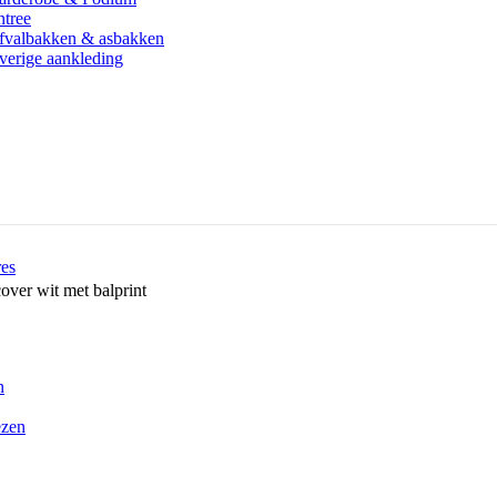
ntree
fvalbakken & asbakken
verige aankleding
res
over wit met balprint
n
ezen