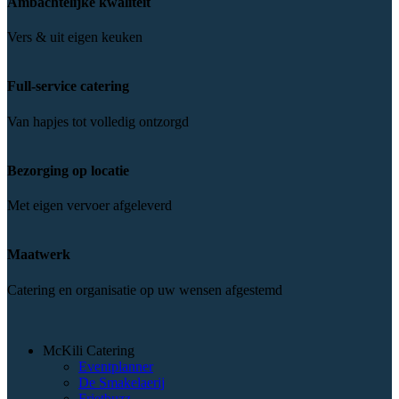
Ambachtelijke kwaliteit
Vers & uit eigen keuken
Full-service catering
Van hapjes tot volledig ontzorgd
Bezorging op locatie
Met eigen vervoer afgeleverd
Maatwerk
Catering en organisatie op uw wensen afgestemd
McKili Catering
Eventplanner
De Smakelaerij
Frietbuzz