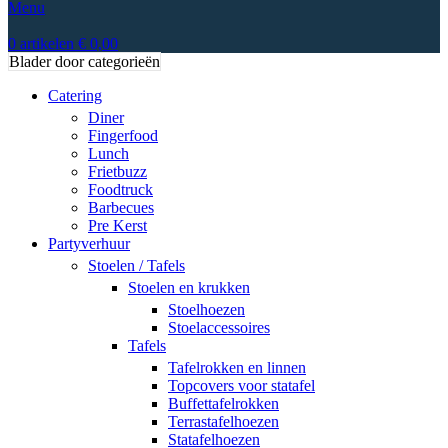
Menu
0
artikelen
€
0,00
Blader door categorieën
Catering
Diner
Fingerfood
Lunch
Frietbuzz
Foodtruck
Barbecues
Pre Kerst
Partyverhuur
Stoelen / Tafels
Stoelen en krukken
Stoelhoezen
Stoelaccessoires
Tafels
Tafelrokken en linnen
Topcovers voor statafel
Buffettafelrokken
Terrastafelhoezen
Statafelhoezen