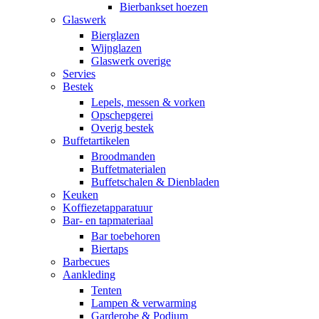
Bierbankset hoezen
Glaswerk
Bierglazen
Wijnglazen
Glaswerk overige
Servies
Bestek
Lepels, messen & vorken
Opschepgerei
Overig bestek
Buffetartikelen
Broodmanden
Buffetmaterialen
Buffetschalen & Dienbladen
Keuken
Koffiezetapparatuur
Bar- en tapmateriaal
Bar toebehoren
Biertaps
Barbecues
Aankleding
Tenten
Lampen & verwarming
Garderobe & Podium