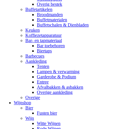
Overig bestek
Buffetartikelen
Broodmanden
Buffetmaterialen
Buffetschalen & Dienbladen
Keuken
Koffiezetapparatuur
Bar- en tapmateriaal
Bar toebehoren
Biertaps
Barbecues
Aankleding
Tenten
Lampen & verwarming
Garderobe & Podium
Entree
Afvalbakken & asbakken
Overige aankleding
Overige
Wijnshop
Bier
Fusten bier
Wijn
Witte Wijnen
Rode Wijnen