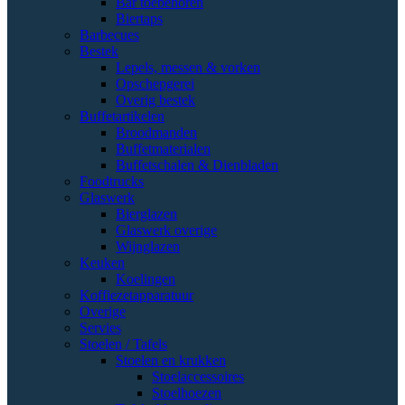
Bar toebehoren
Biertaps
Barbecues
Bestek
Lepels, messen & vorken
Opschepgerei
Overig bestek
Buffetartikelen
Broodmanden
Buffetmaterialen
Buffetschalen & Dienbladen
Foodtrucks
Glaswerk
Bierglazen
Glaswerk overige
Wijnglazen
Keuken
Koelingen
Koffiezetapparatuur
Overige
Servies
Stoelen / Tafels
Stoelen en krukken
Stoelaccessoires
Stoelhoezen