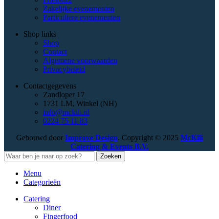
Zakelijke evenementen
Particuliere evenementen
Shop links
Shop
Contact
Algemene voorwaarden
Privacybeleid
Contactgegevens
Zandloper 17
1731 LM, Winkel (NH)
info@mckili.nl
0224 75 11 83
Gebouwd door
Improve Design
.
Copyright © 2025
McKili
Catering & Events B.V.
Zoeken
Menu
Categorieën
Catering
Diner
Fingerfood