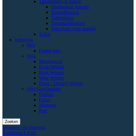
Tafelrokken en linnen
Bierbankset hoezen
Statafelhoezen
Tafelrokken
Terrastafelhoezen
Topcovers voor statafel
Tafels
Wijnshop
Bier
Fusten bier
Wijn
Mousserend
Rode Wijnen
Rosé Wijnen
Witte Wijnen
Zoete / Dessert Wijnen
Wijn Geschenken
Dubbel
Enkel
Magnum
Port
Zoeken
Inloggen / Registreren
0
artikelen
€
0,00