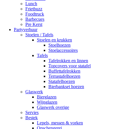
Lunch
Frietbuzz
Foodtruck
Barbecues
Pre Kerst
Partyverhuur
Stoelen / Tafels
Stoelen en krukken
Stoelhoezen
Stoelaccessoires
Tafels
Tafelrokken en linnen
Topcovers voor statafel
Buffettafelrokken
Terrastafelhoezen
Statafelhoezen
Bierbankset hoezen
Glaswerk
Bierglazen
Wijnglazen
Glaswerk overige
Servies
Bestek
Lepels, messen & vorken
Opschepgerei