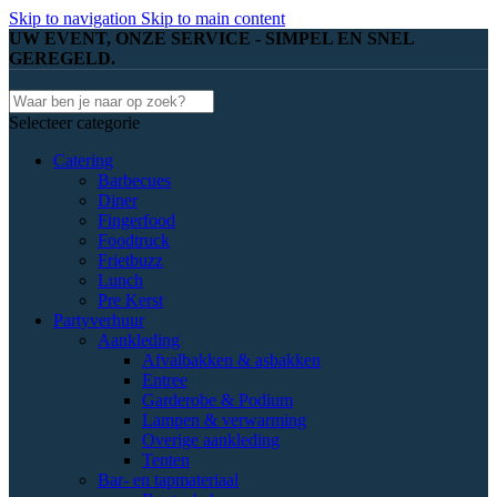
Skip to navigation
Skip to main content
UW EVENT, ONZE SERVICE - SIMPEL EN SNEL
GEREGELD.
Selecteer categorie
Catering
Barbecues
Diner
Fingerfood
Foodtruck
Frietbuzz
Lunch
Pre Kerst
Partyverhuur
Aankleding
Afvalbakken & asbakken
Entree
Garderobe & Podium
Lampen & verwarming
Overige aankleding
Tenten
Bar- en tapmateriaal