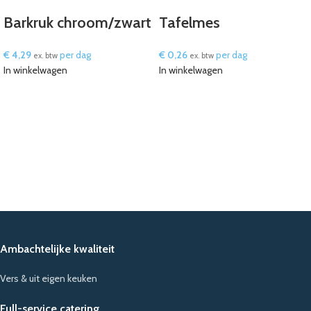
Barkruk chroom/zwart
Tafelmes
€
4,29
per dag
€
0,26
per dag
ex. btw
ex. btw
In winkelwagen
In winkelwagen
Ambachtelijke kwaliteit
Vers & uit eigen keuken
Full-service catering