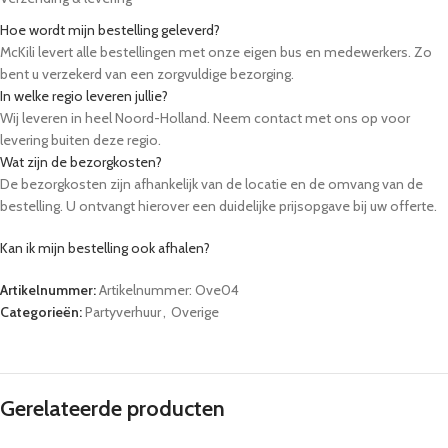
Hoe wordt mijn bestelling geleverd?
McKili levert alle bestellingen met onze eigen bus en medewerkers. Zo
bent u verzekerd van een zorgvuldige bezorging.
In welke regio leveren jullie?
Wij leveren in heel Noord-Holland. Neem contact met ons op voor
levering buiten deze regio.
Wat zijn de bezorgkosten?
De bezorgkosten zijn afhankelijk van de locatie en de omvang van de
bestelling. U ontvangt hierover een duidelijke prijsopgave bij uw offerte.
Kan ik mijn bestelling ook afhalen?
Ja, u kunt uw bestelling op afspraak afhalen bij onze locatie in Winkel.
Artikelnummer:
Artikelnummer: Ove04
Kunnen tafels, stoelen en servies meegeleverd worden?
Categorieën:
Partyverhuur
,
Overige
Ja, wij bieden een ruim assortiment aan partyverhuur, zoals bierbanken,
statafels en servies. U kunt deze eenvoudig toevoegen aan uw aanvraag.
Hoe lang van tevoren moet ik bestellen?
Wij raden aan om minimaal 48 uur van tevoren te bestellen. Voor grote
evenementen adviseren we om eerder contact op te nemen.
Gerelateerde producten