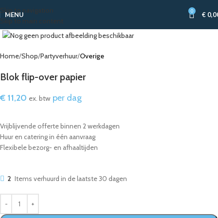
Skip to navigation
0
MENU
€
0,0
Skip to main content
Home
Shop
Partyverhuur
Overige
Blok flip-over papier
€
11,20
per dag
ex. btw
Vrijblijvende offerte binnen 2 werkdagen
Huur en catering in één aanvraag
Flexibele bezorg- en afhaaltijden
2
Items verhuurd in de laatste 30 dagen