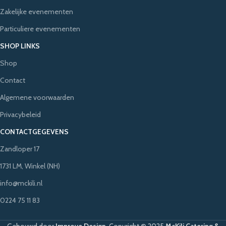
Zakelijke evenementen
Particuliere evenementen
SHOP LINKS
Shop
Contact
Algemene voorwaarden
Privacybeleid
CONTACTGEGEVENS
Zandloper 17
1731 LM, Winkel (NH)
info@mckili.nl
0224 75 11 83
Gebouwd door
Improve Design
.
Copyright © 2025
McKili Catering &