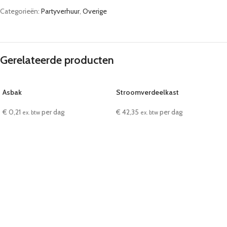
Categorieën:
Partyverhuur
,
Overige
Gerelateerde producten
Asbak
Stroomverdeelkast
€
0,21
per dag
€
42,35
per dag
ex. btw
ex. btw
IN WINKELWAGEN
IN WINKELWAGEN