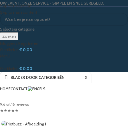
UW EVENT, ONZE SERVICE - SIMPEL EN SNEL GEREGELD.
Skip to navigation
Skip to main content
Selecteer categorie
Zoeken
Inloggen / Registreren
0
artikelen
€
0,00
Menu
0
artikelen
€
0,00
BLADER DOOR CATEGORIEËN
HOME
CONTACT
9.6 uit 16 reviews
★
★
★
★
★