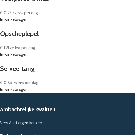
€
0,23
per dag
ex. btw
In winkelwagen
Opscheplepel
€
1,21
per dag
ex. btw
In winkelwagen
Serveertang
€
0,55
per dag
ex. btw
In winkelwagen
Ambachtelijke kwaliteit
Vers & uit eigen keuken