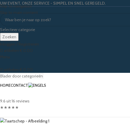
UW EVENT, ONZE SERVICE - SIMPEL EN SNEL GEREGELD.
Skip to navigation
Skip to main content
Selecteer categorie
Zoeken
Inloggen / Registreren
0
artikelen
€
0,00
Menu
0
artikelen
€
0,00
Blader door categorieën
HOME
CONTACT
9.6 uit 16 reviews
★
★
★
★
★