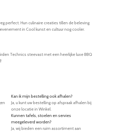
perfect. Hun culinaire creaties tillen de beleving
evenement in Cool kunst en cultuur nog cooler.
firden Technics steevast met een heerlijke luxe BBQ
!
Kan ik mijn bestelling ook afhalen?
gen
Ja, u kunt uw bestelling op afspraak afhalen bij
onze locatie in Winkel.
Kunnen tafels, stoelen en servies
meegeleverd worden?
Ja, wij bieden een ruim assortiment aan