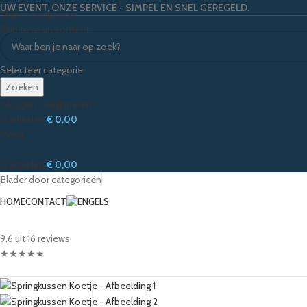
UW EVENT, ONZE SERVICE - SIMPEL EN SNEL GEREGELD.
Skip to navigation
Skip to main content
Selecteer categorie
Zoeken
Inloggen / Registreren
0
artikelen
€
0,00
Menu
0
artikelen
€
0,00
Blader door categorieën
HOME
CONTACT
9.6 uit 16 reviews
★
★
★
★
★