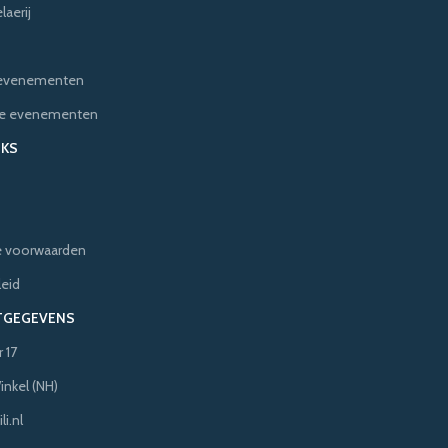
aerij
e evenementen
ere evenementen
NKS
 voorwaarden
leid
TGEGEVENS
 17
inkel (NH)
i.nl