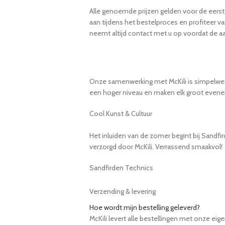
Alle genoemde prijzen gelden voor de eerst
aan tijdens het bestelproces en profiteer v
neemt altijd contact met u op voordat de aa
Onze samenwerking met McKili is simpelweg pe
een hoger niveau en maken elk groot evenem
Cool Kunst & Cultuur
Het inluiden van de zomer begint bij Sandfi
verzorgd door McKili. Verrassend smaakvol!
Sandfirden Technics
Verzending & levering
Hoe wordt mijn bestelling geleverd?
McKili levert alle bestellingen met onze eig