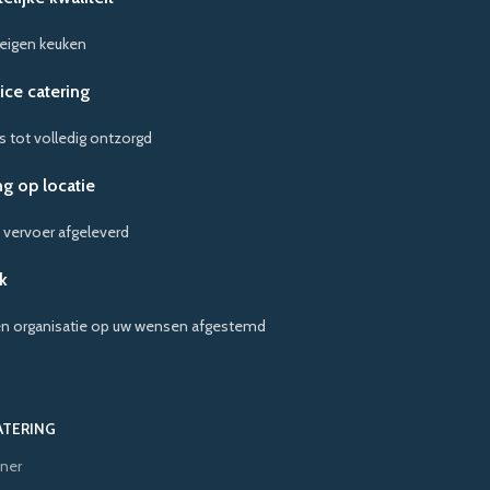
 eigen keuken
vice catering
s tot volledig ontzorgd
g op locatie
 vervoer afgeleverd
k
en organisatie op uw wensen afgestemd
ATERING
ner