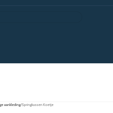
ge aankleding
Springkussen Koetje