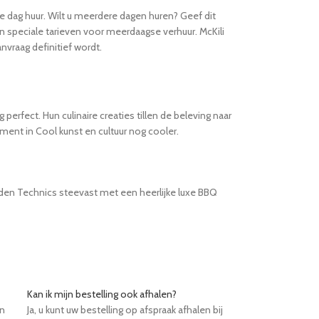
e dag huur. Wilt u meerdere dagen huren? Geef dit
an speciale tarieven voor meerdaagse verhuur. McKili
nvraag definitief wordt.
rfect. Hun culinaire creaties tillen de beleving naar
ent in Cool kunst en cultuur nog cooler.
rden Technics steevast met een heerlijke luxe BBQ
Kan ik mijn bestelling ook afhalen?
en
Ja, u kunt uw bestelling op afspraak afhalen bij