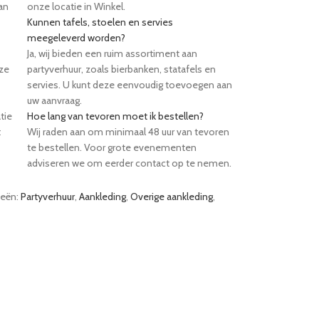
an
onze locatie in Winkel.
Kunnen tafels, stoelen en servies
meegeleverd worden?
Ja, wij bieden een ruim assortiment aan
eze
partyverhuur, zoals bierbanken, statafels en
servies. U kunt deze eenvoudig toevoegen aan
uw aanvraag.
tie
Hoe lang van tevoren moet ik bestellen?
t
Wij raden aan om minimaal 48 uur van tevoren
te bestellen. Voor grote evenementen
adviseren we om eerder contact op te nemen.
eën:
Partyverhuur
,
Aankleding
,
Overige aankleding
,