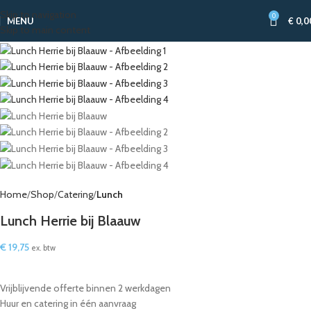
Skip to navigation
0
MENU
€
0,0
Skip to main content
Home
Shop
Catering
Lunch
Lunch Herrie bij Blaauw
€
19,75
ex. btw
Vrijblijvende offerte binnen 2 werkdagen
Huur en catering in één aanvraag